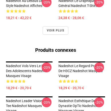
Nadeshot Au-Dessus De Tout
Nadeshot Le Graphique
-20%
-20%
Style Nadeshot Affiches
Général Nadeshot T-Shirts
18,21 € - 42,22 €
24,38 € - 28,06 €
VOIR PLUS
Produits connexes
Nadeshot Vols Vers Le Haut
Nadeshot Le Regard Protégé
-20%
-20%
Des Adolescents Nadeshot
De H3CZ Nadeshot Masques
Masques Visage
Visage
18,29 € - 20,70 €
18,29 € - 20,70 €
Nadeshot Leader Visionnaire
Nadeshot Esthétique De La
-20%
-20%
Tee Nadeshot Masques
Dynastie OpTic Nadeshot
Visage
Masques Visage