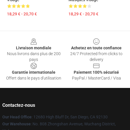
18,29 € - 20,70 €
18,29 € - 20,70 €
Footer
Livraison mondiale
Achetez en toute confiance
Nous livrons dans plus de 200
24/7 Protected from clicks to
pays
delivery
Garantie internationale
Paiement 100% sécurisé
Offert dans le pays d'utilisation
PayPal / MasterCard / Visa
Contactez-nous
Our Head Office
: 12680 High Bluff Dr, San Diego, CA 92130
Our Warehouse
: No. 808 Zhongshan Avenue, Wuchang District,