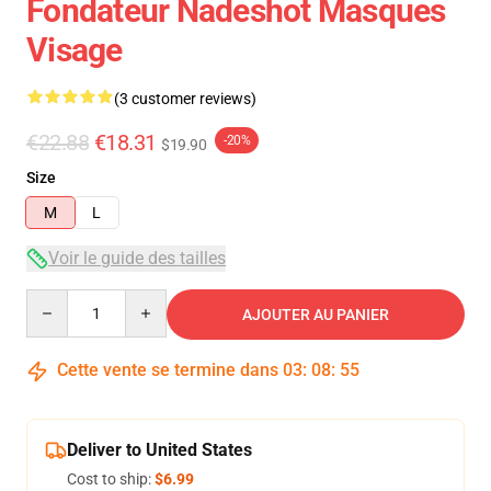
Fondateur Nadeshot Masques
Visage
(3 customer reviews)
€22.88
€18.31
-20%
$19.90
Size
M
L
Voir le guide des tailles
Quantity
AJOUTER AU PANIER
Cette vente se termine dans
03
:
08
:
54
Deliver to United States
Cost to ship:
$6.99