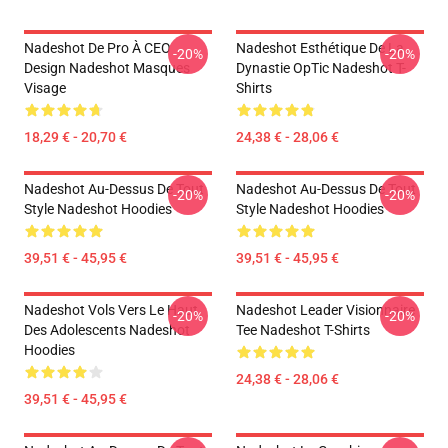
Nadeshot De Pro À CEO
Nadeshot Esthétique De La
-20%
-20%
Design Nadeshot Masques
Dynastie OpTic Nadeshot T-
Visage
Shirts
18,29 € - 20,70 €
24,38 € - 28,06 €
Nadeshot Au-Dessus De Tout
Nadeshot Au-Dessus De Tout
-20%
-20%
Style Nadeshot Hoodies
Style Nadeshot Hoodies
39,51 € - 45,95 €
39,51 € - 45,95 €
Nadeshot Vols Vers Le Haut
Nadeshot Leader Visionnaire
-20%
-20%
Des Adolescents Nadeshot
Tee Nadeshot T-Shirts
Hoodies
24,38 € - 28,06 €
39,51 € - 45,95 €