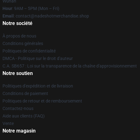
Wuhan
Hour
: 9AM – 5PM (Mon – Fri)
Email
: contact@nadeshotmerchandise.shop
Notre société
À propos de nous
Conditions générales
Politiques de confidentialité
DMCA - Politique sur le droit d'auteur
C.A. SB657 : Loi sur la transparence de la chaîne d'approvisionnement
Notre soutien
Politiques d'expédition et de livraison
Conditions de paiement
Politiques de retour et de remboursement
Contactez-nous
Aide aux clients (FAQ)
Vente
Notre magasin