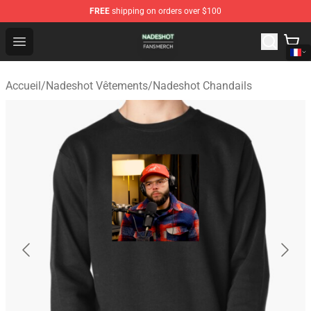
FREE
shipping on orders over $100
Nadeshot Shop - Official Nadeshot Merchandise Store
Open menu
Accueil
/
Nadeshot Vêtements
/
Nadeshot Chandails