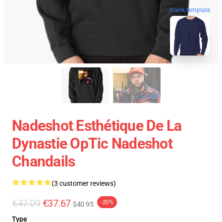
blank template
Nadeshot Esthétique De La
Dynastie OpTic Nadeshot
Chandails
(3 customer reviews)
€47.09
€37.67
-20%
$40.95
Type