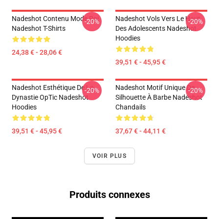
Nadeshot Contenu Mode Roi
Nadeshot Vols Vers Le Haut
-20%
-20%
Nadeshot T-Shirts
Des Adolescents Nadeshot
Hoodies
24,38 € - 28,06 €
39,51 € - 45,95 €
Nadeshot Esthétique De La
Nadeshot Motif Unique De
-20%
-20%
Dynastie OpTic Nadeshot
Silhouette À Barbe Nadeshot
Hoodies
Chandails
39,51 € - 45,95 €
37,67 € - 44,11 €
VOIR PLUS
Produits connexes