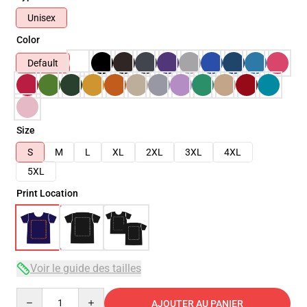
Unisex
Color
Default
Size
S
M
L
XL
2XL
3XL
4XL
5XL
Print Location
Voir le guide des tailles
Quantity
AJOUTER AU PANIER