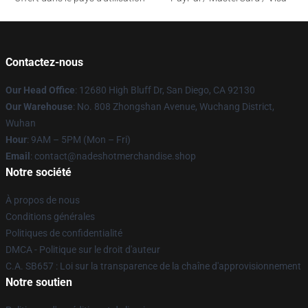
Contactez-nous
Our Head Office
: 12680 High Bluff Dr, San Diego, CA 92130
Our Warehouse
: No. 808 Zhongshan Avenue, Wuchang District,
Wuhan
Hour
: 9AM – 5PM (Mon – Fri)
Email
: contact@nadeshotmerchandise.shop
Notre société
À propos de nous
Conditions générales
Politiques de confidentialité
DMCA - Politique sur le droit d'auteur
C.A. SB657 : Loi sur la transparence de la chaîne d'approvisionnement
Notre soutien