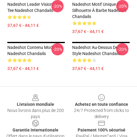
Nadeshot Leader Visionnaire
Nadeshot Motif Unique De
-20%
-20%
Tee Nadeshot Chandails
Silhouette À Barbe Nadeshot
Chandails
37,67 € - 44,11 €
37,67 € - 44,11 €
Nadeshot Contenu Mode Roi
Nadeshot Au-Dessus De Tout
-20%
-20%
Nadeshot Chandails
Style Nadeshot Chandails
37,67 € - 44,11 €
37,67 € - 44,11 €
Footer
Livraison mondiale
Achetez en toute confiance
Nous livrons dans plus de 200
24/7 Protected from clicks to
pays
delivery
Garantie internationale
Paiement 100% sécurisé
Offert dans le pays d'utilisation
PayPal / MasterCard / Visa