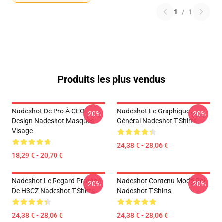
1
/
1
Produits les plus vendus
Nadeshot De Pro À CEO
Nadeshot Le Graphique
-20%
-20%
Design Nadeshot Masques
Général Nadeshot T-Shirts
Visage
24,38 € - 28,06 €
18,29 € - 20,70 €
Nadeshot Le Regard Protégé
Nadeshot Contenu Mode Roi
-20%
-20%
De H3CZ Nadeshot T-Shirts
Nadeshot T-Shirts
24,38 € - 28,06 €
24,38 € - 28,06 €