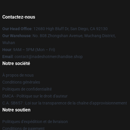
Contactez-nous
Our Head Office
: 12680 High Bluff Dr, San Diego, CA 92130
Our Warehouse
: No. 808 Zhongshan Avenue, Wuchang District,
Wuhan
Hour
: 9AM – 5PM (Mon – Fri)
Email
: contact@nadeshotmerchandise.shop
Notre société
À propos de nous
Conditions générales
Politiques de confidentialité
DMCA - Politique sur le droit d'auteur
C.A. SB657 : Loi sur la transparence de la chaîne d'approvisionnement
Notre soutien
Politiques d'expédition et de livraison
Conditions de paiement