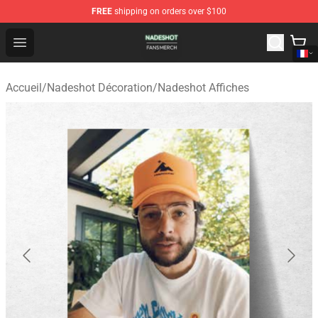
FREE
shipping on orders over $100
Nadeshot Shop - Official Nadeshot Merchandise Store
Open menu
Accueil
/
Nadeshot Décoration
/
Nadeshot Affiches