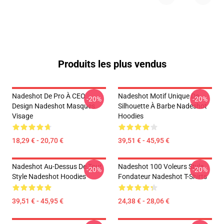
Produits les plus vendus
Nadeshot De Pro À CEO
Nadeshot Motif Unique De
-20%
-20%
Design Nadeshot Masques
Silhouette À Barbe Nadeshot
Visage
Hoodies
18,29 € - 20,70 €
39,51 € - 45,95 €
Nadeshot Au-Dessus De Tout
Nadeshot 100 Voleurs Style
-20%
-20%
Style Nadeshot Hoodies
Fondateur Nadeshot T-Shirts
39,51 € - 45,95 €
24,38 € - 28,06 €