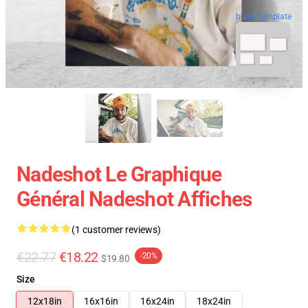
blank template
Nadeshot Le Graphique
Général Nadeshot Affiches
(1 customer reviews)
€22.77
€18.22
-20%
$19.80
Size
12x18in
16x16in
16x24in
18x24in