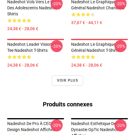
Nadeshot Vols Vers Le Haut
Nadeshot Le Graphique
-20%
-20%
Des Adolescents Nadeshot T-
Général Nadeshot Chandails
Shirts
37,67 € - 44,11 €
24,38 € - 28,06 €
Nadeshot Leader Visionnaire
Nadeshot Le Graphique
-20%
-20%
Tee Nadeshot T-Shirts
Général Nadeshot T-Shirts
24,38 € - 28,06 €
24,38 € - 28,06 €
VOIR PLUS
Produits connexes
Nadeshot De Pro À CEO
Nadeshot Esthétique De La
-20%
-20%
Design Nadeshot Affiches
Dynastie OpTic Nadeshot