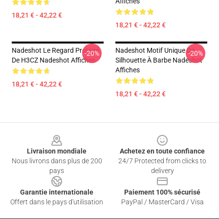
Affiches
18,21 € - 42,22 €
18,21 € - 42,22 €
Nadeshot Le Regard Protégé
Nadeshot Motif Unique De
-20%
-20%
De H3CZ Nadeshot Affiches
Silhouette À Barbe Nadeshot
Affiches
18,21 € - 42,22 €
18,21 € - 42,22 €
Footer
Livraison mondiale
Achetez en toute confiance
Nous livrons dans plus de 200
24/7 Protected from clicks to
pays
delivery
Garantie internationale
Paiement 100% sécurisé
Offert dans le pays d'utilisation
PayPal / MasterCard / Visa