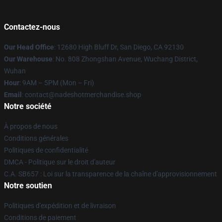
Contactez-nous
Our Head Office
: 12680 High Bluff Dr, San Diego, CA 92130
Our Warehouse
: No. 808 Zhongshan Avenue, Wuchang District,
Wuhan
Hour
: 9AM – 5PM (Mon – Fri)
Email
: contact@nadeshotmerchandise.shop
Notre société
À propos de nous
Conditions générales
Politiques de confidentialité
DMCA - Politique sur le droit d'auteur
C.A. SB657 : Loi sur la transparence de la chaîne d'approvisionnement
Notre soutien
Politiques d'expédition et de livraison
Conditions de paiement