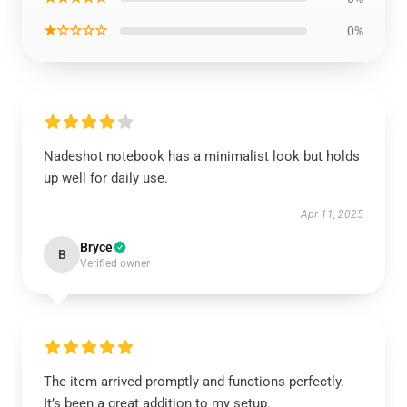
★☆☆☆☆
0%
Nadeshot notebook has a minimalist look but holds
up well for daily use.
Apr 11, 2025
Bryce
B
Verified owner
The item arrived promptly and functions perfectly.
It’s been a great addition to my setup.