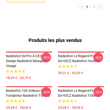
1
/
1
Produits les plus vendus
Nadeshot De Pro À CEO
Nadeshot Le Regard Protégé
-20%
-20%
Design Nadeshot Masques
De H3CZ Nadeshot Hoodies
Visage
39,51 € - 45,95 €
18,29 € - 20,70 €
Nadeshot 100 Voleurs Style
Nadeshot Le Regard Protégé
-20%
-20%
Fondateur Nadeshot T-Shirts
De H3CZ Nadeshot T-Shirts
24,38 € - 28,06 €
24,38 € - 28,06 €