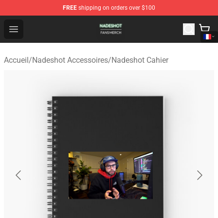
FREE
shipping on orders over $100
Nadeshot Shop - Official Nadeshot Merchandise Store
Open menu
Accueil
/
Nadeshot Accessoires
/
Nadeshot Cahier