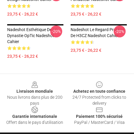
23,75 € - 26,22 €
23,75 € - 26,22 €
Nadeshot Esthétique De La
Nadeshot Le Regard Protégé
-20%
-20%
Dynastie OpTic Nadeshot
De H3CZ Nadeshot Cahier
Cahier
23,75 € - 26,22 €
23,75 € - 26,22 €
Footer
Livraison mondiale
Achetez en toute confiance
Nous livrons dans plus de 200
24/7 Protected from clicks to
pays
delivery
Garantie internationale
Paiement 100% sécurisé
Offert dans le pays d'utilisation
PayPal / MasterCard / Visa