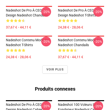
Nadeshot De Pro À CEO
Nadeshot De Pro À CEO
-20%
-20%
Design Nadeshot Chandails
Design Nadeshot T-Shirts
37,67 € - 44,11 €
24,38 € - 28,06 €
Nadeshot Contenu Mode Roi
Nadeshot Contenu Mode Roi
-20%
-20%
Nadeshot T-Shirts
Nadeshot Chandails
24,38 € - 28,06 €
37,67 € - 44,11 €
VOIR PLUS
Produits connexes
Nadeshot De Pro À CEO
Nadeshot 100 Voleurs Style
-20%
-20%
Design Nadeshot Cahier
Fondateur Nadeshot Cahier