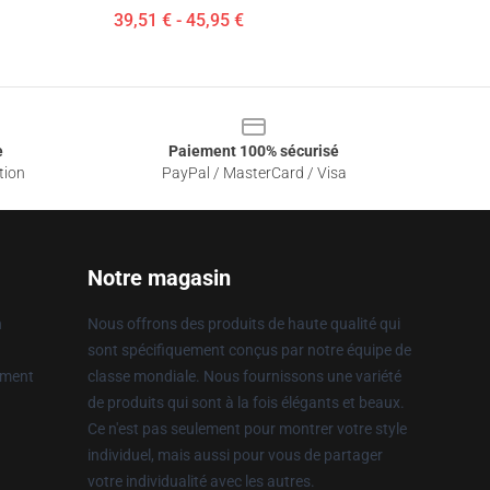
39,51 € - 45,95 €
e
Paiement 100% sécurisé
tion
PayPal / MasterCard / Visa
Notre magasin
n
Nous offrons des produits de haute qualité qui
sont spécifiquement conçus par notre équipe de
ement
classe mondiale. Nous fournissons une variété
de produits qui sont à la fois élégants et beaux.
Ce n'est pas seulement pour montrer votre style
individuel, mais aussi pour vous de partager
votre individualité avec les autres.