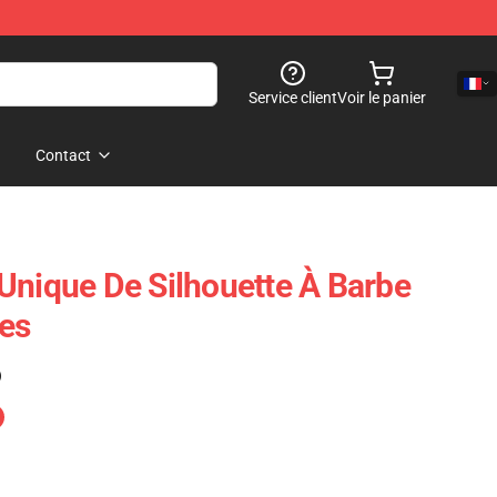
Service client
Voir le panier
Contact
Unique De Silhouette À Barbe
es
)