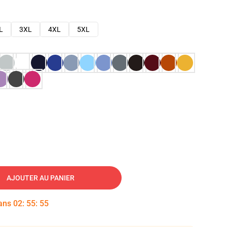
L
3XL
4XL
5XL
AJOUTER AU PANIER
dans
02
:
55
:
54