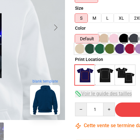
Size
S
M
L
XL
2X
Color
Default
Print Location
blank template
Voir le guide des tailles
Quantity
Cette vente se termine 