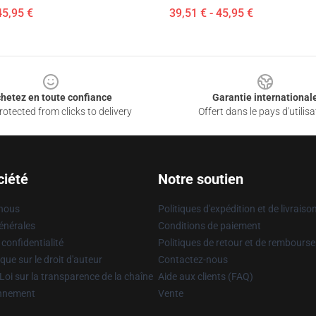
45,95 €
39,51 € - 45,95 €
hetez en toute confiance
Garantie international
otected from clicks to delivery
Offert dans le pays d'utilisa
ciété
Notre soutien
 nous
Politiques d'expédition et de livraiso
énérales
Conditions de paiement
 confidentialité
Politiques de retour et de rembours
que sur le droit d'auteur
Contactez-nous
Loi sur la transparence de la chaîne
Aide aux clients (FAQ)
onnement
Vente