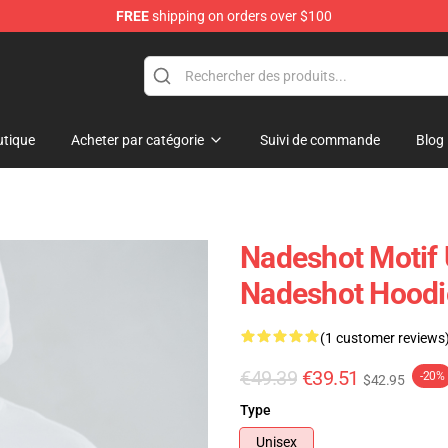
FREE
shipping on orders over $100
tique
Acheter par catégorie
Suivi de commande
Blog
Nadeshot Motif 
Nadeshot Hoodi
(1 customer reviews
€49.39
€39.51
-20%
$42.95
Type
Unisex