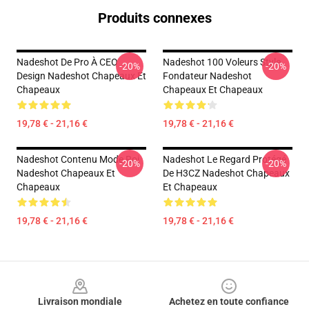
Produits connexes
Nadeshot De Pro À CEO
Nadeshot 100 Voleurs Style
-20%
-20%
Design Nadeshot Chapeaux Et
Fondateur Nadeshot
Chapeaux
Chapeaux Et Chapeaux
19,78 € - 21,16 €
19,78 € - 21,16 €
Nadeshot Contenu Mode Roi
Nadeshot Le Regard Protégé
-20%
-20%
Nadeshot Chapeaux Et
De H3CZ Nadeshot Chapeaux
Chapeaux
Et Chapeaux
19,78 € - 21,16 €
19,78 € - 21,16 €
Footer
Livraison mondiale
Achetez en toute confiance