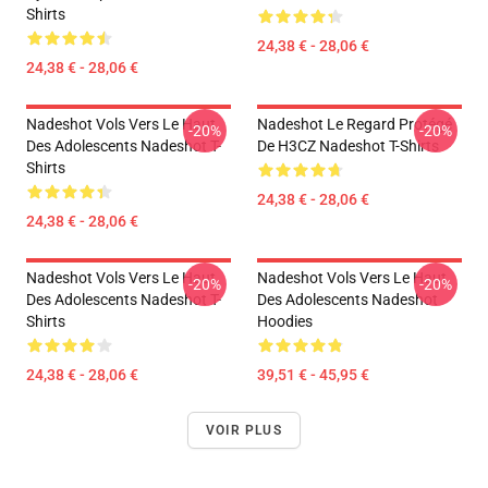
Shirts
24,38 € - 28,06 €
24,38 € - 28,06 €
Nadeshot Vols Vers Le Haut
Nadeshot Le Regard Protégé
-20%
-20%
Des Adolescents Nadeshot T-
De H3CZ Nadeshot T-Shirts
Shirts
24,38 € - 28,06 €
24,38 € - 28,06 €
Nadeshot Vols Vers Le Haut
Nadeshot Vols Vers Le Haut
-20%
-20%
Des Adolescents Nadeshot T-
Des Adolescents Nadeshot
Shirts
Hoodies
24,38 € - 28,06 €
39,51 € - 45,95 €
VOIR PLUS