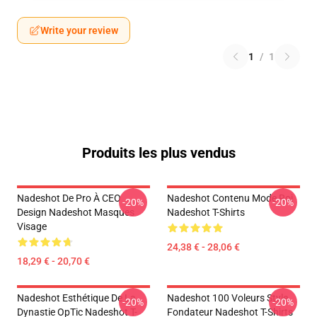
Write your review
1
/
1
Produits les plus vendus
Nadeshot De Pro À CEO
Nadeshot Contenu Mode Roi
-20%
-20%
Design Nadeshot Masques
Nadeshot T-Shirts
Visage
24,38 € - 28,06 €
18,29 € - 20,70 €
Nadeshot Esthétique De La
Nadeshot 100 Voleurs Style
-20%
-20%
Dynastie OpTic Nadeshot T-
Fondateur Nadeshot T-Shirts