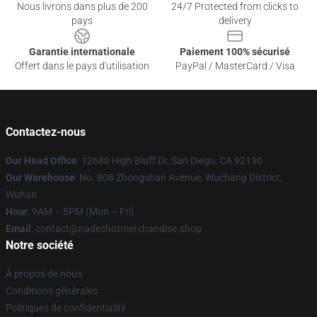
Nous livrons dans plus de 200
24/7 Protected from clicks to
pays
delivery
Garantie internationale
Paiement 100% sécurisé
Offert dans le pays d'utilisation
PayPal / MasterCard / Visa
Contactez-nous
Our Head Office
: 12680 High Bluff Dr, San Diego, CA 92130
Our Warehouse
: No. 808 Zhongshan Avenue, Wuchang District,
Wuhan
Hour
: 9AM – 5PM (Mon – Fri)
Email
: contact@nadeshotmerchandise.shop
Notre société
À propos de nous
Conditions générales
Politiques de confidentialité