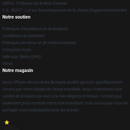
DMCA - Politique sur le droit d'auteur
C.A. SB657 : Loi sur la transparence de la chaîne d'approvisionnement
Notre soutien
Politiques d'expédition et de livraison
Conditions de paiement
Politiques de retour et de remboursement
Contactez-nous
Aide aux clients (FAQ)
Vente
Notre magasin
Nous offrons des produits de haute qualité qui sont spécifiquement
conçus par notre équipe de classe mondiale. Nous fournissons une
variété de produits qui sont à la fois élégants et beaux. Ce n'est pas
seulement pour montrer votre style individuel, mais aussi pour vous de
partager votre individualité avec les autres.