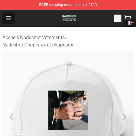
FREE
shipping on orders over $100
Nadeshot Shop - Official Nadeshot Merchandise Store
Open menu
Accueil
/
Nadeshot Vêtements
/
Nadeshot Chapeaux et chapeaux