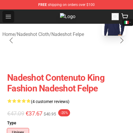
FREE
shipping on orders over $100
blank template
Open menu
Nadeshot Shop - Official Nadeshot
Home
/
Nadeshot Cloth
/
Nadeshot Felpe
Nadeshot Contenuto King
Fashion Nadeshot Felpe
(4 customer reviews)
€47.09
€37.67
-20%
$40.95
Type
Unisex