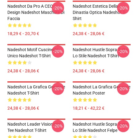
Nadeshot Da Pro A CEO
Nadeshot Estetica Della
-20%
-20%
Design Nadeshot Maschere Di
Dinastia Optica Nadeshot T-
Faccia
Shirt
18,29 € - 20,70 €
24,38 € - 28,06 €
Nadeshot Motif Cuscinetto
Nadeshot Hustle Sopra Tutto
-20%
-20%
Unico Nadeshot T-Shirt
Lo Stile Nadeshot T-Shirt
24,38 € - 28,06 €
24,38 € - 28,06 €
Nadeshot La Grafica Generale
Nadeshot La Grafica Generale
-20%
-20%
Nadeshot T-Shirt
Nadeshot Poster
24,38 € - 28,06 €
18,21 € - 42,22 €
Nadeshot Leader Visionario
Nadeshot Hustle Sopra Tutto
-20%
-20%
Tee Nadeshot T-Shirt
Lo Stile Nadeshot Felpe