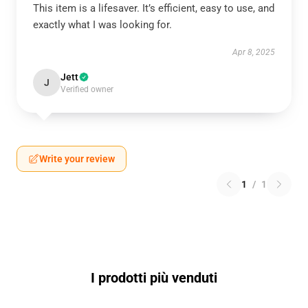
This item is a lifesaver. It’s efficient, easy to use, and
exactly what I was looking for.
Apr 8, 2025
Jett
J
Verified owner
Write your review
1
/
1
I prodotti più venduti