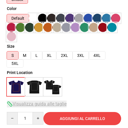
Color
Default
Size
S
M
L
XL
2XL
3XL
4XL
5XL
Print Location
Visualizza guida alle taglie
Quantity
AGGIUNGI AL CARRELLO