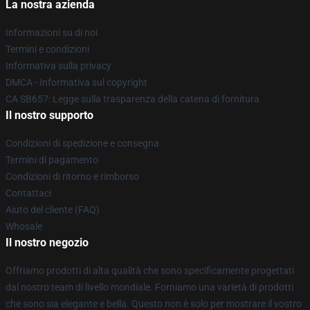
La nostra azienda
Informazioni su di noi
Termini e condizioni
Informativa sulla privacy
DMCA - Informativa sul copyright
CA SB657: Legge sulla trasparenza della catena di fornitura
Il nostro supporto
Condizioni di spedizione e consegna
Termini di pagamento
Condizioni di ritorno e rimborso
Contattaci
Aiuto del cliente (FAQ)
Whosale
Il nostro negozio
Offriamo prodotti di alta qualità che sono specificamente progettati
dal nostro team di livello mondiale. Forniamo una varietà di prodotti
che sono sia elegante e bella. Questo non è solo per mostrare il vostro