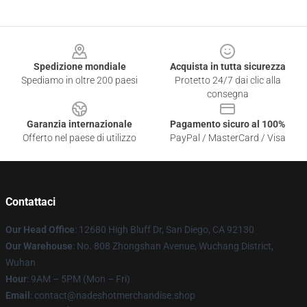
Footer
Spedizione mondiale
Acquista in tutta sicurezza
Spediamo in oltre 200 paesi
Protetto 24/7 dai clic alla
consegna
Garanzia internazionale
Pagamento sicuro al 100%
Offerto nel paese di utilizzo
PayPal / MasterCard / Visa
Contattaci
Our Head Office
: 12680 High Bluff Dr, San Diego, CA 92130
Our Warehouse
: No. 808 Zhongshan Avenue, Wuchang District,
Wuhan
Hour
: 9AM – 5PM (Mon – Fri)
Email
: contact@nadeshotmerchandise.shop