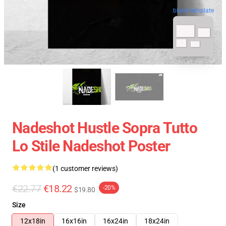
blank template
Nadeshot Hustle Sopra Tutto
Lo Stile Nadeshot Poster
(1 customer reviews)
€22.77
€18.22
-20%
$19.80
Size
12x18in
16x16in
16x24in
18x24in