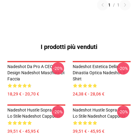
1
/
1
I prodotti più venduti
Nadeshot Da Pro A CEO
Nadeshot Estetica Della
-20%
-20%
Design Nadeshot Maschere Di
Dinastia Optica Nadeshot T-
Faccia
Shirt
18,29 € - 20,70 €
24,38 € - 28,06 €
Nadeshot Hustle Sopra Tutto
Nadeshot Hustle Sopra Tutto
-20%
-20%
Lo Stile Nadeshot Cappucci
Lo Stile Nadeshot Cappucci
39,51 € - 45,95 €
39,51 € - 45,95 €