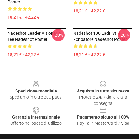
Poster
18,21 € - 42,22 €
18,21 € - 42,22 €
Nadeshot Leader Visionario
Nadeshot 100 Ladri Stile
-20%
-20%
Tee Nadeshot Poster
Fondatore Nadeshot Poster
18,21 € - 42,22 €
18,21 € - 42,22 €
Footer
Spedizione mondiale
Acquista in tutta sicurezza
Spediamo in oltre 200 paesi
Protetto 24/7 dai clic alla
consegna
Garanzia internazionale
Pagamento sicuro al 100%
Offerto nel paese di utilizzo
PayPal / MasterCard / Visa