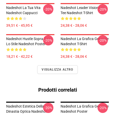
Nadeshot La Tua Vita
Nadeshot Leader Visionario
-20%
-20%
Nadeshot Cappucci
Tee Nadeshot T-Shirt
39,51 € - 45,95 €
24,38 € - 28,06 €
Nadeshot Hustle Sopra Tutto
Nadeshot La Grafica Generale
-20%
-20%
Lo Stile Nadeshot Poster
Nadeshot T-Shirt
18,21 € - 42,22 €
24,38 € - 28,06 €
VISUALIZZA ALTRO
Prodotti correlati
Nadeshot Estetica Della
Nadeshot La Grafica Generale
-20%
-20%
Dinastia Optica Nadeshot
Nadeshot Poster