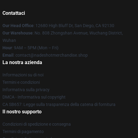
Contattaci
Our Head Office
: 12680 High Bluff Dr, San Diego, CA 92130
Our Warehouse
: No. 808 Zhongshan Avenue, Wuchang District,
Wuhan
Hour
: 9AM – 5PM (Mon – Fri)
Email
: contact@nadeshotmerchandise.shop
La nostra azienda
Informazioni su di noi
Termini e condizioni
Informativa sulla privacy
DMCA - Informativa sul copyright
CA SB657: Legge sulla trasparenza della catena di fornitura
Il nostro supporto
Condizioni di spedizione e consegna
Termini di pagamento