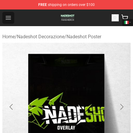
FREE
shipping on orders over $100
Nadeshot Shop - Official Nadeshot Merchandise Store
Open menu
Home
/
Nadeshot Decorazione
/
Nadeshot Poster