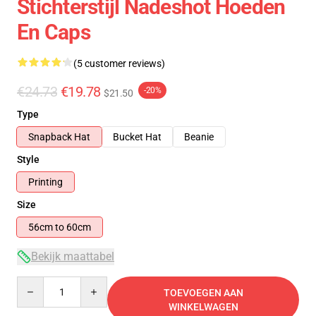
Stichterstijl Nadeshot Hoeden
En Caps
(5 customer reviews)
€24.73
€19.78
-20%
$21.50
Type
Snapback Hat
Bucket Hat
Beanie
Style
Printing
Size
56cm to 60cm
Bekijk maattabel
Quantity
TOEVOEGEN AAN
WINKELWAGEN