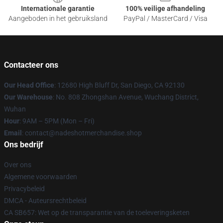
Internationale garantie
100% veilige afhandeling
Aangeboden in het gebruiksland
PayPal / MasterCard / Visa
Contacteer ons
Our Head Office
: 12680 High Bluff Dr, San Diego, CA 92130
Our Warehouse
: No. 808 Zhongshan Avenue, Wuchang District,
Wuhan
Hour
: 9AM – 5PM (Mon – Fri)
Email
: contact@nadeshotmerchandise.shop
Ons bedrijf
Over ons
Algemene voorwaarden
Privacybeleid
DMCA - Auteursrechtbeleid
CA SB657: Wet op de transparantie van de toeleveringsketen