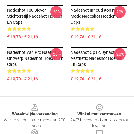
Nadeshot 100 Dieven
Nadeshot Inhoud Koning
-20%
-20%
Stichterstijl Nadeshot Hoeden
Mode Nadeshot Hoeden En
En Caps
Caps
€ 19,78 - € 21,16
€ 19,78 - € 21,16
Nadeshot Van Pro Naar CEO
Nadeshot OpTic Dynasty
-20%
-20%
Ontwerp Nadeshot Hoeden En
Aesthetic Nadeshot Hoeden
Caps
En Caps
€ 19,78 - € 21,16
€ 19,78 - € 21,16
Footer
Wereldwijde verzending
Winkel met vertrouwen
Wij verzenden naar meer dan 200
24/7 beschermd van klikken tot
landen
levering