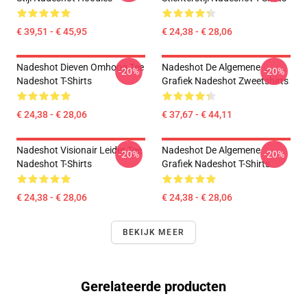
€ 39,51 - € 45,95
€ 24,38 - € 28,06
Nadeshot Dieven Omhoog Tee
Nadeshot De Algemene
-20%
-20%
Nadeshot T-Shirts
Grafiek Nadeshot Zweetshirts
€ 24,38 - € 28,06
€ 37,67 - € 44,11
Nadeshot Visionair Leider Tee
Nadeshot De Algemene
-20%
-20%
Nadeshot T-Shirts
Grafiek Nadeshot T-Shirts
€ 24,38 - € 28,06
€ 24,38 - € 28,06
BEKIJK MEER
Gerelateerde producten