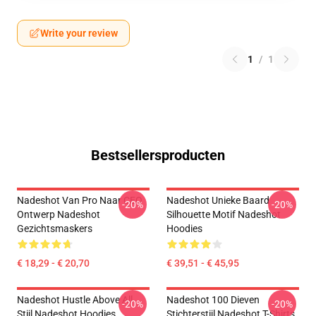
Write your review
1
/
1
Bestsellersproducten
Nadeshot Van Pro Naar CEO
Nadeshot Unieke Baard
-20%
-20%
Ontwerp Nadeshot
Silhouette Motif Nadeshot
Gezichtsmaskers
Hoodies
€ 18,29 - € 20,70
€ 39,51 - € 45,95
Nadeshot Hustle Above All
Nadeshot 100 Dieven
-20%
-20%
Stijl Nadeshot Hoodies
Stichterstijl Nadeshot T-Shirts