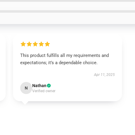
This product fulfills all my requirements and
expectations; it’s a dependable choice.
Apr 11, 2025
Nathan
N
Verified owner