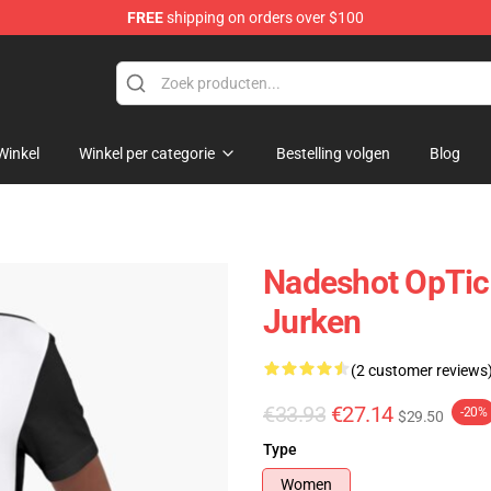
FREE
shipping on orders over $100
Winkel
Winkel per categorie
Bestelling volgen
Blog
Nadeshot OpTic
Jurken
(2 customer reviews
€33.93
€27.14
-20%
$29.50
Type
Women