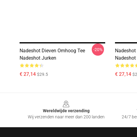
-20%
Nadeshot Dieven Omhoog Tee
Nadeshot 1
Nadeshot Jurken
Nadeshot 
€ 27,14
€ 27,14
$29.5
$2
Footer
Wereldwijde verzending
Wij verzenden naar meer dan 200 landen
24/7 bes