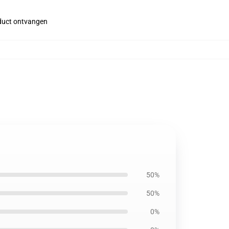
roduct ontvangen
50%
50%
0%