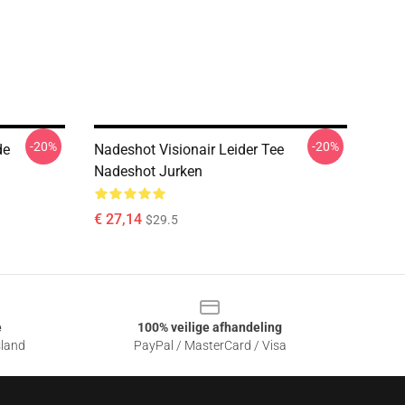
-20%
-20%
de
Nadeshot Visionair Leider Tee
Nadeshot Jurken
€ 27,14
$29.5
e
100% veilige afhandeling
sland
PayPal / MasterCard / Visa