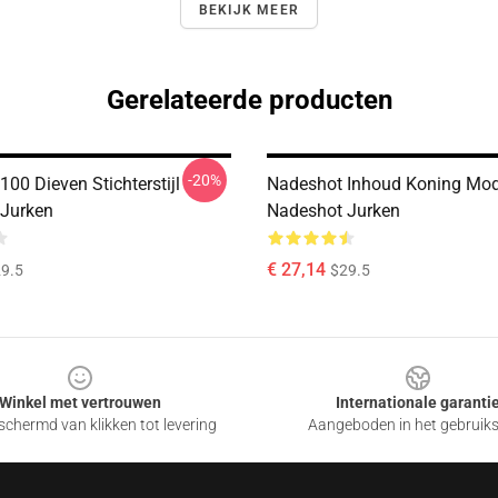
BEKIJK MEER
Gerelateerde producten
-20%
00 Dieven Stichterstijl
Nadeshot Inhoud Koning Mo
Jurken
Nadeshot Jurken
€ 27,14
9.5
$29.5
Winkel met vertrouwen
Internationale garanti
chermd van klikken tot levering
Aangeboden in het gebruik