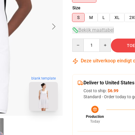
Size
S
M
L
XL
2X
Bekijk maattabel
Quantity
TOE
Deze uitverkoop eindigt 
blank template
Deliver to United States
Cost to ship:
$6.99
Standard - Order today to g
Production
Today