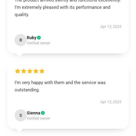
The product arrived swiftly and functions excellently.
I’m extremely pleased with its performance and
quality.
Apr 13, 2025
Ruby
R
Verified owner
I’m very happy with them and the service was
outstanding.
Apr 13, 2025
Sienna
S
Verified owner