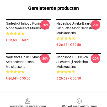
Gerelateerde producten
Nadeshot Inhoud Koning
Nadeshot Unieke Baard
-20%
-20%
Mode Nadeshot Muiskussens
Silhouette Motif Nadeshot
Muiskussens
€ 26,68 - € 50,50
€ 26,68 - € 50,50
Nadeshot OpTic Dynasty
Nadeshot 100 Dieven
-20%
-20%
Aesthetic Nadeshot
Stichterstijl Nadeshot
Muiskussens
Muiskussens
€ 26,68 - € 50,50
€ 26,68 - € 50,50
Footer
Wereldwijde verzending
Winkel met vertrouwen