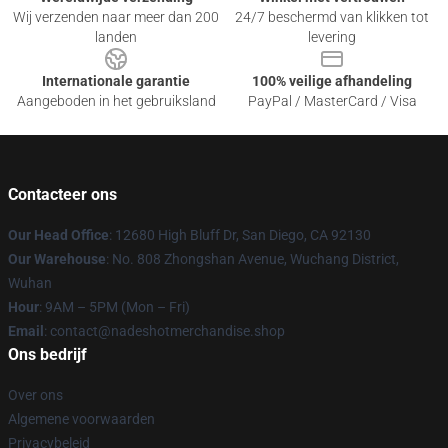
Wij verzenden naar meer dan 200
24/7 beschermd van klikken tot
landen
levering
Internationale garantie
100% veilige afhandeling
Aangeboden in het gebruiksland
PayPal / MasterCard / Visa
Contacteer ons
Our Head Office
: 12680 High Bluff Dr, San Diego, CA 92130
Our Warehouse
: No. 808 Zhongshan Avenue, Wuchang District,
Wuhan
Hour
: 9AM – 5PM (Mon – Fri)
Email
: contact@nadeshotmerchandise.shop
Ons bedrijf
Over ons
Algemene voorwaarden
Privacybeleid