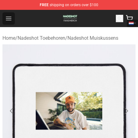
FREE
shipping on orders over $100
Nadeshot Shop - Official Nadeshot Merchandise Store
Open menu
Home
/
Nadeshot Toebehoren
/
Nadeshot Muiskussens