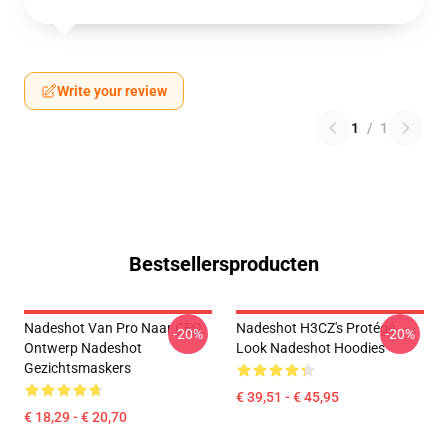
Write your review
1
/
1
Bestsellersproducten
Nadeshot Van Pro Naar CEO
Nadeshot H3CZ's Protégé
-20%
-20%
Ontwerp Nadeshot
Look Nadeshot Hoodies
Gezichtsmaskers
€ 39,51 - € 45,95
€ 18,29 - € 20,70