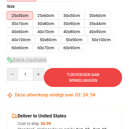
Size
25x30cm
25x60cm
30x50cm
30x60cm
30x70cm
30x80cm
30x90cm
35x44cm
40x60cm
40x70cm
40x80cm
40x90cm
40x100cm
50x80cm
50x90cm
50x100cm
60x60cm
60x70cm
60x90cm
Bekijk maattabel
Quantity
TOEVOEGEN AAN
WINKELWAGEN
Deze uitverkoop eindigt over
03
:
24
:
54
Deliver to United States
Cost to ship:
$6.99