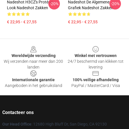
Nadeshot H3CZ's Protégé
Nadeshot De Algemene
-20%
-20%
Look Nadeshot Zakken
Grafiek Nadeshot Zakken
€ 22,95 - € 27,55
€ 22,95 - € 27,55
Footer
Wereldwijde verzending
Winkel met vertrouwen
Wij verzenden naar meer dan 200
24/7 beschermd van klikken tot
landen
levering
Internationale garantie
100% veilige afhandeling
Aangeboden in het gebruiksland
PayPal / MasterCard / Visa
Contacteer ons
Our Head Office
: 12680 High Bluff Dr, San Diego, CA 92130