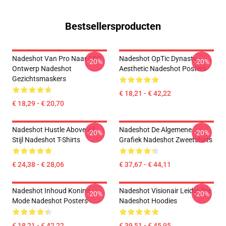
Bestsellersproducten
Nadeshot Van Pro Naar CEO
Nadeshot OpTic Dynasty
-20%
-20%
Ontwerp Nadeshot
Aesthetic Nadeshot Posters
Gezichtsmaskers
€ 18,21 - € 42,22
€ 18,29 - € 20,70
Nadeshot Hustle Above All
Nadeshot De Algemene
-20%
-20%
Stijl Nadeshot T-Shirts
Grafiek Nadeshot Zweetshirts
€ 24,38 - € 28,06
€ 37,67 - € 44,11
Nadeshot Inhoud Koning
Nadeshot Visionair Leider Tee
-20%
-20%
Mode Nadeshot Posters
Nadeshot Hoodies
€ 18,21 - € 42,22
€ 39,51 - € 45,95