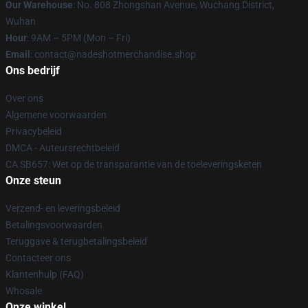
Our Warehouse
: No. 808 Zhongshan Avenue, Wuchang District,
Wuhan
Hour
: 9AM – 5PM (Mon – Fri)
Email
: contact@nadeshotmerchandise.shop
Ons bedrijf
Over ons
Algemene voorwaarden
Privacybeleid
DMCA - Auteursrechtbeleid
CA SB657: Wet op de transparantie van de toeleveringsketen
Onze steun
Verzend- en leveringsbeleid
Betalingsvoorwaarden
Teruggave & terugbetalingsbeleid
Contacteer ons
Klantenhulp (FAQ)
Whosale
Onze winkel