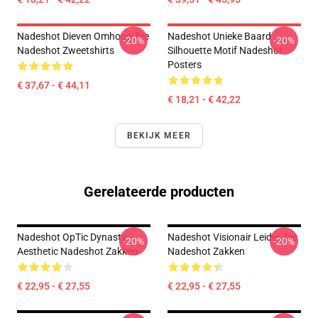
Nadeshot Dieven Omhoog Tee
Nadeshot Unieke Baard
-20%
-20%
Nadeshot Zweetshirts
Silhouette Motif Nadeshot
Posters
€ 37,67 - € 44,11
€ 18,21 - € 42,22
BEKIJK MEER
Gerelateerde producten
Nadeshot OpTic Dynasty
Nadeshot Visionair Leider Tee
-20%
-20%
Aesthetic Nadeshot Zakken
Nadeshot Zakken
€ 22,95 - € 27,55
€ 22,95 - € 27,55