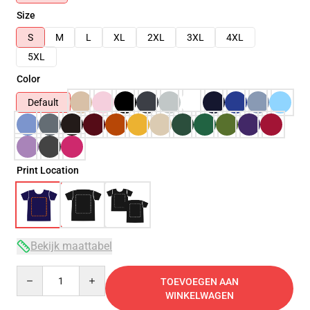
Size
S
M
L
XL
2XL
3XL
4XL
5XL
Color
Default
Print Location
Bekijk maattabel
Quantity
TOEVOEGEN AAN
WINKELWAGEN