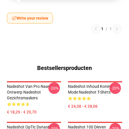
Write your review
1
/
1
Bestsellersproducten
Nadeshot Van Pro Naar CEO
Nadeshot Inhoud Koning
-20%
-20%
Ontwerp Nadeshot
Mode Nadeshot T-Shirts
Gezichtsmaskers
€ 24,38 - € 28,06
€ 18,29 - € 20,70
Nadeshot OpTic Dynasty
Nadeshot 100 Dieven
-20%
-20%