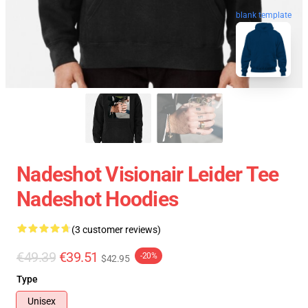
blank template
Nadeshot Visionair Leider Tee
Nadeshot Hoodies
(3 customer reviews)
€49.39
€39.51
-20%
$42.95
Type
Unisex