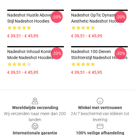
Nadeshot Hustle Above All
Nadeshot OpTic Dynasty
-20%
-20%
Stijl Nadeshot Hoodies
Aesthetic Nadeshot Hoodies
€ 39,51 - € 45,95
€ 39,51 - € 45,95
Nadeshot Inhoud Koning
Nadeshot 100 Dieven
-20%
-20%
Mode Nadeshot Hoodies
Stichterstijl Nadeshot Hoodies
€ 39,51 - € 45,95
€ 39,51 - € 45,95
Footer
Wereldwijde verzending
Winkel met vertrouwen
Wij verzenden naar meer dan 200
24/7 beschermd van klikken tot
landen
levering
Internationale garantie
100% veilige afhandeling