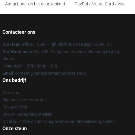
Aangeboden in het gebruiksland
PayPal / MasterCard / Visa
Contacteer ons
Our Head Office
: 12680 High Bluff Dr, San Diego, CA 92130
Our Warehouse
: No. 808 Zhongshan Avenue, Wuchang District,
Wuhan
Hour
: 9AM – 5PM (Mon – Fri)
Email
: contact@nadeshotmerchandise.shop
Ons bedrijf
Over ons
Algemene voorwaarden
Privacybeleid
DMCA - Auteursrechtbeleid
CA SB657: Wet op de transparantie van de toeleveringsketen
Onze steun