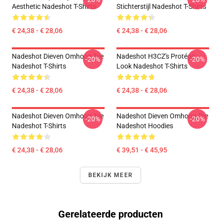
Aesthetic Nadeshot T-Shirts
Stichterstijl Nadeshot T-Shirts
€ 24,38 - € 28,06
€ 24,38 - € 28,06
Nadeshot Dieven Omhoog Tee
Nadeshot H3CZ's Protégé
-20%
-20%
Nadeshot T-Shirts
Look Nadeshot T-Shirts
€ 24,38 - € 28,06
€ 24,38 - € 28,06
Nadeshot Dieven Omhoog Tee
Nadeshot Dieven Omhoog Tee
-20%
-20%
Nadeshot T-Shirts
Nadeshot Hoodies
€ 24,38 - € 28,06
€ 39,51 - € 45,95
BEKIJK MEER
Gerelateerde producten