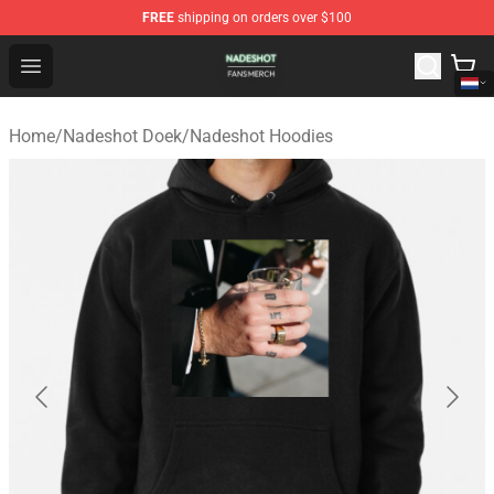
FREE
shipping on orders over $100
Nadeshot Shop - Official Nadeshot Merchandise Store
Open menu
Home
/
Nadeshot Doek
/
Nadeshot Hoodies