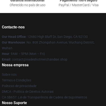
Garantia internacional
Pagamento 100% seguro
Oferecido no país de uso
PayPal / MasterCard / Visa
Contacte-nos
Our Head Office
: 12680 High Bluff Dr, San Diego, CA 92130
Our Warehouse
: No. 808 Zhongshan Avenue, Wuchang District,
Wuhan
Hour
: 9AM – 5PM (Mon – Fri)
Email
: contact@nadeshotmerchandise.shop
Nossa empresa
Sobre nós
Termos e Condições
Políticas de privacidade
DMCA - Política de Direitos Autorais
CA SB657: Lei de Transparência de Cadeia de Suprimentos
Nosso Suporte