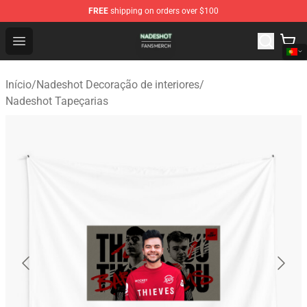
FREE
shipping on orders over $100
Nadeshot Shop - Official Nadeshot Merchandise Store
Open menu
Início
/
Nadeshot Decoração de interiores
/
Nadeshot Tapeçarias