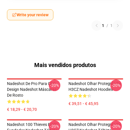
Write your review
1
/
1
Mais vendidos produtos
Nadeshot De Pro Para CEO
Nadeshot Olhar Protegido De
-20%
-20%
Design Nadeshot Máscaras
H3CZ Nadeshot Hoodies
De Rosto
€ 39,51 - € 45,95
€ 18,29 - € 20,70
Nadeshot 100 Thieves Estilo
Nadeshot Olhar Protegido De
-20%
-20%