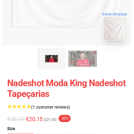
blank template
Nadeshot Moda King Nadeshot
Tapeçarias
(1 customer reviews)
€25.19
€20.15
-20%
$21.90
Size