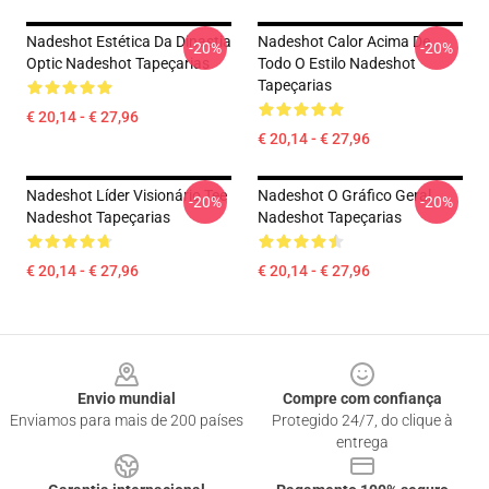
Nadeshot Estética Da Dinastia
Nadeshot Calor Acima De
-20%
-20%
Optic Nadeshot Tapeçarias
Todo O Estilo Nadeshot
Tapeçarias
€ 20,14 - € 27,96
€ 20,14 - € 27,96
Nadeshot Líder Visionário Tee
Nadeshot O Gráfico Geral
-20%
-20%
Nadeshot Tapeçarias
Nadeshot Tapeçarias
€ 20,14 - € 27,96
€ 20,14 - € 27,96
Footer
Envio mundial
Compre com confiança
Enviamos para mais de 200 países
Protegido 24/7, do clique à
entrega