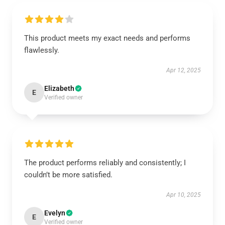
This product meets my exact needs and performs
flawlessly.
Apr 12, 2025
Elizabeth
E
Verified owner
The product performs reliably and consistently; I
couldn’t be more satisfied.
Apr 10, 2025
Evelyn
E
Verified owner