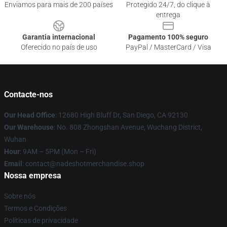
Enviamos para mais de 200 países
Protegido 24/7, do clique à
entrega
Garantia internacional
Pagamento 100% seguro
Oferecido no país de uso
PayPal / MasterCard / Visa
Contacte-nos
Our Head Office
: 12680 High Bluff Dr, San Diego, CA 92130
Our Warehouse
: No. 808 Zhongshan Avenue, Wuchang District,
Wuhan
Hour
: 9AM – 5PM (Mon – Fri)
Email
: contact@nadeshotmerchandise.shop
Nossa empresa
Sobre nós
Termos e Condições
Políticas de privacidade