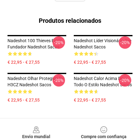
Produtos relacionados
Nadeshot 100 Thieves Estilo
Nadeshot Líder Visionário Tee
-20%
-20%
Fundador Nadeshot Sacos
Nadeshot Sacos
€ 22,95 - € 27,55
€ 22,95 - € 27,55
Nadeshot Olhar Protegido De
Nadeshot Calor Acima De
-20%
-20%
H3CZ Nadeshot Sacos
Todo O Estilo Nadeshot Sacos
€ 22,95 - € 27,55
€ 22,95 - € 27,55
Footer
Envio mundial
Compre com confiança