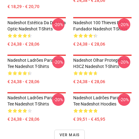
€ 24,38 - € 28,06
€ 18,29 - € 20,70
Nadeshot Estética Da Dinastia
Nadeshot 100 Thieves Estilo
-20%
-20%
Optic Nadeshot T-Shirts
Fundador Nadeshot T-Shirts
€ 24,38 - € 28,06
€ 24,38 - € 28,06
Nadeshot Ladrões Para Cima
Nadeshot Olhar Protegido De
-20%
-20%
Tee Nadeshot T-Shirts
H3CZ Nadeshot T-Shirts
€ 24,38 - € 28,06
€ 24,38 - € 28,06
Nadeshot Ladrões Para Cima
Nadeshot Ladrões Para Cima
-20%
-20%
Tee Nadeshot T-Shirts
Tee Nadeshot Hoodies
€ 24,38 - € 28,06
€ 39,51 - € 45,95
VER MAIS