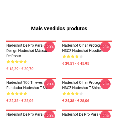
Mais vendidos produtos
Nadeshot De Pro Para CEO
Nadeshot Olhar Protegido De
-20%
-20%
Design Nadeshot Máscaras
H3CZ Nadeshot Hoodies
De Rosto
€ 39,51 - € 45,95
€ 18,29 - € 20,70
Nadeshot 100 Thieves Estilo
Nadeshot Olhar Protegido De
-20%
-20%
Fundador Nadeshot T-Shirts
H3CZ Nadeshot T-Shirts
€ 24,38 - € 28,06
€ 24,38 - € 28,06
Nadeshot De Pro Para CEO
Nadeshot De Pro Para CEO
-20%
-20%