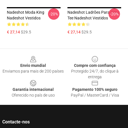
Nadeshot Moda King
Nadeshot Ladrões Para Cima
-20%
-20%
Nadeshot Vestidos
Tee Nadeshot Vestidos
€ 27,14
$29.5
€ 27,14
$29.5
Footer
Envio mundial
Compre com confiança
Enviamos para mais de 200 países
Protegido 24/7, do clique à
entrega
Garantia internacional
Pagamento 100% seguro
Oferecido no país de uso
PayPal / MasterCard / Visa
Contacte-nos