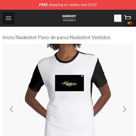
FREE
shipping on orders over $100
Nadeshot Shop - Official Nadeshot Merchandise Store
Open menu
Início
/
Nadeshot Pano de pano
/
Nadeshot Vestidos