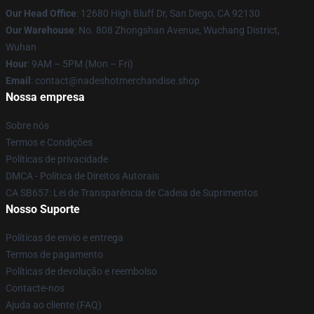
Our Head Office
: 12680 High Bluff Dr, San Diego, CA 92130
Our Warehouse
: No. 808 Zhongshan Avenue, Wuchang District,
Wuhan
Hour
: 9AM – 5PM (Mon – Fri)
Email
: contact@nadeshotmerchandise.shop
Nossa empresa
Sobre nós
Termos e Condições
Políticas de privacidade
DMCA - Política de Direitos Autorais
CA SB657: Lei de Transparência de Cadeia de Suprimentos
Nosso Suporte
Políticas de envio e entrega
Termos de pagamento
Políticas de devolução e reembolso
Contacte-nos
Ajuda ao cliente (FAQ)