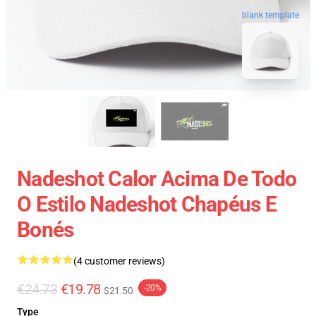
blank template
Nadeshot Calor Acima De Todo
O Estilo Nadeshot Chapéus E
Bonés
(4 customer reviews)
€24.73
€19.78
-20%
$21.50
Type