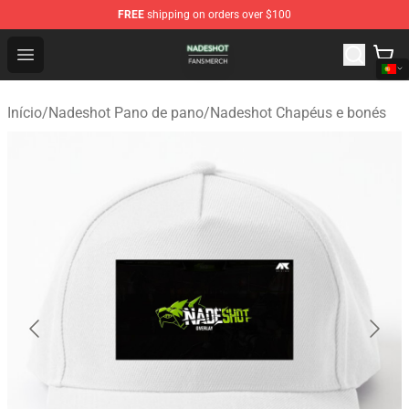
FREE
shipping on orders over $100
Nadeshot Shop - Official Nadeshot Merchandise Store
Open menu
Início
/
Nadeshot Pano de pano
/
Nadeshot Chapéus e bonés