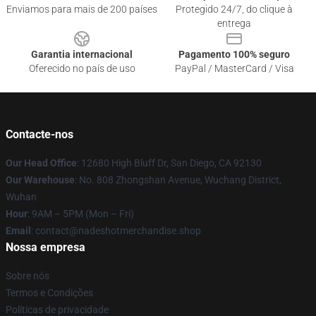
Enviamos para mais de 200 países
Protegido 24/7, do clique à
entrega
Garantia internacional
Pagamento 100% seguro
Oferecido no país de uso
PayPal / MasterCard / Visa
Contacte-nos
Our Head Office
: 12680 High Bluff Dr, San Diego, CA 92130
Our Warehouse
: No. 808 Zhongshan Avenue, Wuchang District,
Wuhan
Hour
: 9AM – 5PM (Mon – Fri)
Email
: contact@nadeshotmerchandise.shop
Nossa empresa
Sobre nós
Termos e Condições
Políticas de privacidade