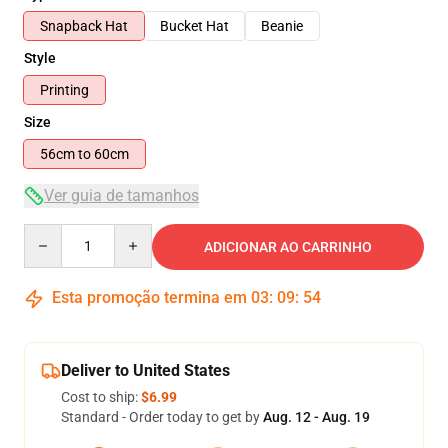
Snapback Hat
Bucket Hat
Beanie
Style
Printing
Size
56cm to 60cm
Ver guia de tamanhos
Quantity
ADICIONAR AO CARRINHO
Esta promoção termina em
03
:
09
:
53
Deliver to United States
Cost to ship:
$6.99
Standard - Order today to get by
Aug. 12 - Aug. 19