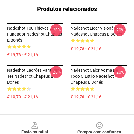
Produtos relacionados
Nadeshot 100 Thieves Estilo
Nadeshot Líder Visionário Tee
-20%
-20%
Fundador Nadeshot Chapéus
Nadeshot Chapéus E Bonés
E Bonés
€ 19,78 - € 21,16
€ 19,78 - € 21,16
Nadeshot Ladrões Para Cima
Nadeshot Calor Acima De
-20%
-20%
Tee Nadeshot Chapéus E
Todo O Estilo Nadeshot
Bonés
Chapéus E Bonés
€ 19,78 - € 21,16
€ 19,78 - € 21,16
Footer
Envio mundial
Compre com confiança