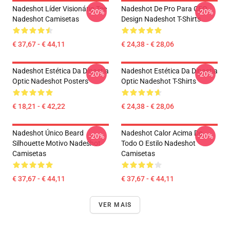
Nadeshot Líder Visionário Tee
Nadeshot De Pro Para CEO
-20%
-20%
Nadeshot Camisetas
Design Nadeshot T-Shirts
€ 37,67 - € 44,11
€ 24,38 - € 28,06
Nadeshot Estética Da Dinastia
Nadeshot Estética Da Dinastia
-20%
-20%
Optic Nadeshot Posters
Optic Nadeshot T-Shirts
€ 18,21 - € 42,22
€ 24,38 - € 28,06
Nadeshot Único Beard
Nadeshot Calor Acima De
-20%
-20%
Silhouette Motivo Nadeshot
Todo O Estilo Nadeshot
Camisetas
Camisetas
€ 37,67 - € 44,11
€ 37,67 - € 44,11
VER MAIS