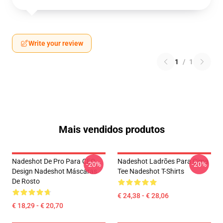
Write your review
1
/
1
Mais vendidos produtos
Nadeshot De Pro Para CEO
Nadeshot Ladrões Para Cima
-20%
-20%
Design Nadeshot Máscaras
Tee Nadeshot T-Shirts
De Rosto
€ 24,38 - € 28,06
€ 18,29 - € 20,70