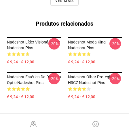
VER MAIS
Produtos relacionados
Nadeshot Líder Visionário Tee
Nadeshot Moda King
-20%
-20%
Nadeshot Pins
Nadeshot Pins
€ 9,24 - € 12,00
€ 9,24 - € 12,00
Nadeshot Estética Da Dinastia
Nadeshot Olhar Protegido De
-20%
-20%
Optic Nadeshot Pins
H3CZ Nadeshot Pins
€ 9,24 - € 12,00
€ 9,24 - € 12,00
Footer