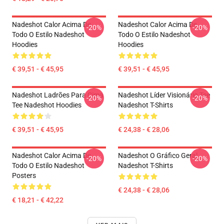
Nadeshot Calor Acima De
Nadeshot Calor Acima De
-20%
-20%
Todo O Estilo Nadeshot
Todo O Estilo Nadeshot
Hoodies
Hoodies
€ 39,51 - € 45,95
€ 39,51 - € 45,95
Nadeshot Ladrões Para Cima
Nadeshot Líder Visionário Tee
-20%
-20%
Tee Nadeshot Hoodies
Nadeshot T-Shirts
€ 39,51 - € 45,95
€ 24,38 - € 28,06
Nadeshot Calor Acima De
Nadeshot O Gráfico Geral
-20%
-20%
Todo O Estilo Nadeshot
Nadeshot T-Shirts
Posters
€ 24,38 - € 28,06
€ 18,21 - € 42,22