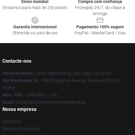
Envio mundial
Compre com confiança
Enviamos para mais de 200 países
Protegido 24/7, do clique à
entrega
Garantia internacional
Pagamento 100% seguro
Oferecido no país de uso
PayPal / MasterCard / Visa
Contacte-nos
Our Head Office
: 12680 High Bluff Dr, San Diego, CA 92130
Our Warehouse
: No. 808 Zhongshan Avenue, Wuchang District,
Wuhan
Hour
: 9AM – 5PM (Mon – Fri)
Email
: contact@nadeshotmerchandise.shop
Nossa empresa
Sobre nós
Termos e Condições