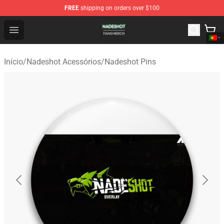
FREE
shipping on orders over $100
Nadeshot Shop - Official Nadeshot Merchandise Store
Open menu
Início
/
Nadeshot Acessórios
/
Nadeshot Pins