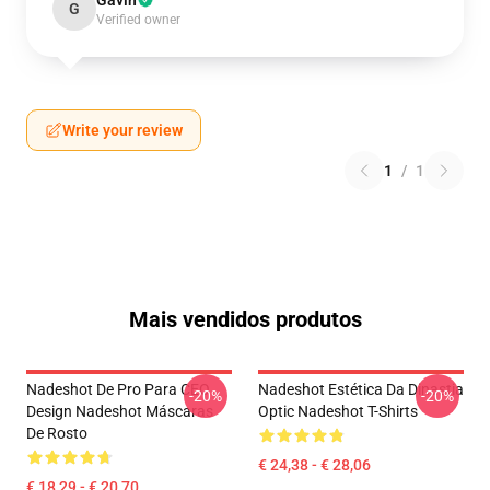
Gavin
G
Verified owner
Write your review
1
/
1
Mais vendidos produtos
Nadeshot De Pro Para CEO
Nadeshot Estética Da Dinastia
-20%
-20%
Design Nadeshot Máscaras
Optic Nadeshot T-Shirts
De Rosto
€ 24,38 - € 28,06
€ 18,29 - € 20,70