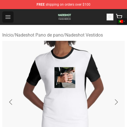
FREE
shipping on orders over $100
Nadeshot Shop - Official Nadeshot Merchandise Store
Open menu
Início
/
Nadeshot Pano de pano
/
Nadeshot Vestidos