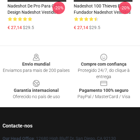
Nadeshot De Pro Para CEO
Nadeshot 100 Thieves Estilo
-20%
-20%
Design Nadeshot Vestidos
Fundador Nadeshot Vestidos
€ 27,14
$29.5
€ 27,14
$29.5
Footer
Envio mundial
Compre com confiança
Enviamos para mais de 200 países
Protegido 24/7, do clique à
entrega
Garantia internacional
Pagamento 100% seguro
Oferecido no país de uso
PayPal / MasterCard / Visa
Contacte-nos
Our Head Office
: 12680 High Bluff Dr, San Diego, CA 92130