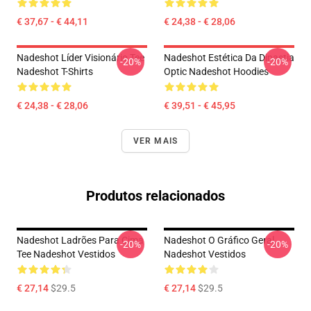
€ 37,67 - € 44,11
€ 24,38 - € 28,06
Nadeshot Líder Visionário Tee
Nadeshot Estética Da Dinastia
-20%
-20%
Nadeshot T-Shirts
Optic Nadeshot Hoodies
€ 24,38 - € 28,06
€ 39,51 - € 45,95
VER MAIS
Produtos relacionados
Nadeshot Ladrões Para Cima
Nadeshot O Gráfico Geral
-20%
-20%
Tee Nadeshot Vestidos
Nadeshot Vestidos
€ 27,14
$29.5
€ 27,14
$29.5