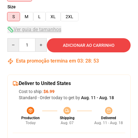
Size
S
M
L
XL
2XL
Ver guia de tamanhos
Quantity
ADICIONAR AO CARRINHO
Esta promoção termina em
03
:
28
:
52
Deliver to United States
Cost to ship:
$6.99
Standard - Order today to get by
Aug. 11 - Aug. 18
Production
Shipping
Delivered
Today
Aug. 07
Aug. 11 - Aug. 18