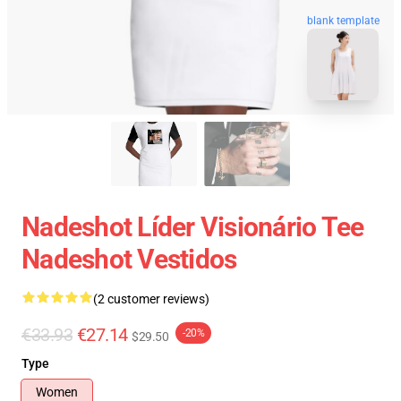
blank template
Nadeshot Líder Visionário Tee
Nadeshot Vestidos
(2 customer reviews)
€33.93
€27.14
-20%
$29.50
Type
Women