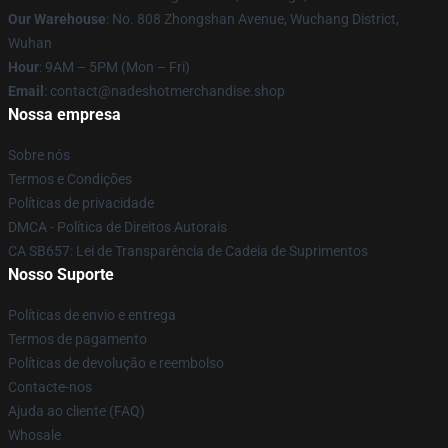
Our Warehouse
: No. 808 Zhongshan Avenue, Wuchang District,
Wuhan
Hour
: 9AM – 5PM (Mon – Fri)
Email
: contact@nadeshotmerchandise.shop
Nossa empresa
Sobre nós
Termos e Condições
Políticas de privacidade
DMCA - Política de Direitos Autorais
CA SB657: Lei de Transparência de Cadeia de Suprimentos
Nosso Suporte
Políticas de envio e entrega
Termos de pagamento
Políticas de devolução e reembolso
Contacte-nos
Ajuda ao cliente (FAQ)
Whosale