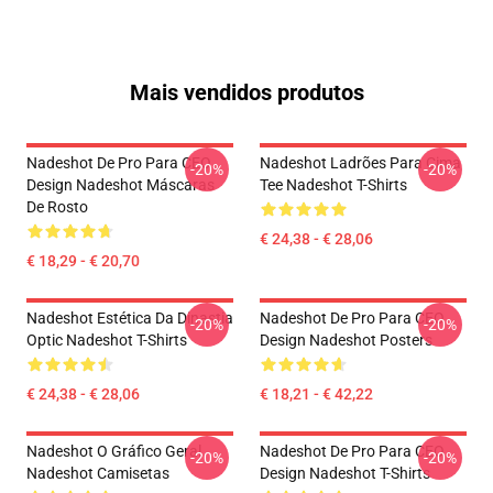
Mais vendidos produtos
Nadeshot De Pro Para CEO
Nadeshot Ladrões Para Cima
-20%
-20%
Design Nadeshot Máscaras
Tee Nadeshot T-Shirts
De Rosto
€ 24,38 - € 28,06
€ 18,29 - € 20,70
Nadeshot Estética Da Dinastia
Nadeshot De Pro Para CEO
-20%
-20%
Optic Nadeshot T-Shirts
Design Nadeshot Posters
€ 24,38 - € 28,06
€ 18,21 - € 42,22
Nadeshot O Gráfico Geral
Nadeshot De Pro Para CEO
-20%
-20%
Nadeshot Camisetas
Design Nadeshot T-Shirts