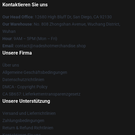
Kontaktieren Sie uns
Our Head Office
: 12680 High Bluff Dr, San Diego, CA 92130
Our Warehouse
: No. 808 Zhongshan Avenue, Wuchang District,
Wuhan
Hour
: 9AM – 5PM (Mon – Fri)
Email
: contact@nadeshotmerchandise.shop
Unsere Firma
Über uns
Allgemeine Geschäftsbedingungen
Datenschutzrichtlinien
DMCA - Copyright Policy
CA SB657: Lieferkettentransparenzgesetz
Unsere Unterstützung
Versand und Lieferrichtlinien
Zahlungsbedingungen
Return & Refund Richtlinien