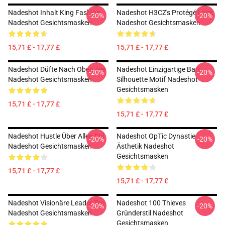
Nadeshot Inhalt King Fashion
Nadeshot H3CZ's Protégé Look
-20%
-20%
Nadeshot Gesichtsmasken
Nadeshot Gesichtsmasken
15,71 £ - 17,77 £
15,71 £ - 17,77 £
Nadeshot Düfte Nach Oben Tee
Nadeshot Einzigartige Bart
-20%
-20%
Nadeshot Gesichtsmasken
Silhouette Motif Nadeshot
Gesichtsmasken
15,71 £ - 17,77 £
15,71 £ - 17,77 £
Nadeshot Hustle Über Allen Stil
Nadeshot OpTic Dynastie
-20%
-20%
Nadeshot Gesichtsmasken
Ästhetik Nadeshot
Gesichtsmasken
15,71 £ - 17,77 £
15,71 £ - 17,77 £
Nadeshot Visionäre Leader Tee
Nadeshot 100 Thieves
-20%
-20%
Nadeshot Gesichtsmasken
Gründerstil Nadeshot
Gesichtsmasken