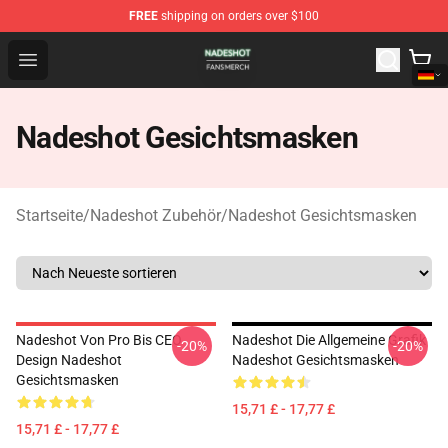
FREE
shipping on orders over $100
Nadeshot Shop - Official Nadeshot Merchandise Store
Open menu
Nadeshot Gesichtsmasken
Startseite
/
Nadeshot Zubehör
/
Nadeshot Gesichtsmasken
Nadeshot Von Pro Bis CEO
Nadeshot Die Allgemeine Grafik
-20%
-20%
Design Nadeshot
Nadeshot Gesichtsmasken
Gesichtsmasken
15,71 £ - 17,77 £
15,71 £ - 17,77 £