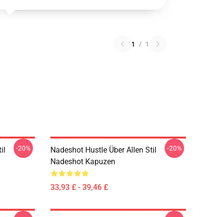
1
/
1
-20%
-20%
il
Nadeshot Hustle Über Allen Stil
Nadeshot Kapuzen
33,93 £ - 39,46 £