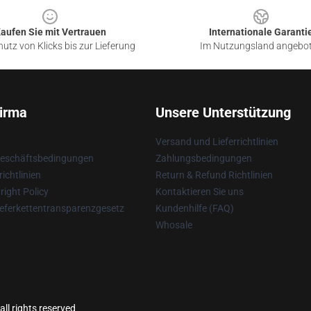
aufen Sie mit Vertrauen
Internationale Garanti
utz von Klicks bis zur Lieferung
Im Nutzungsland angebo
irma
Unsere Unterstützung
Versand und Lieferrichtlinien
Geschäftsbedingungen
Zahlungsbedingungen
ichtlinien
Return & Refund Richtlinien
ight Policy
Kontaktieren Sie uns
eferkettentransparenzgesetz
Kundenhilfe (FAQ)
Whosale
ll rights reserved