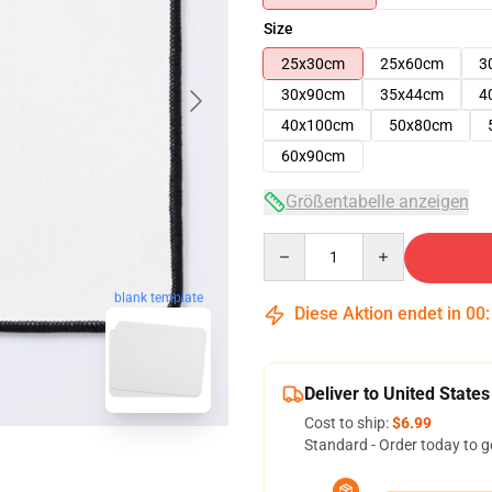
Size
25x30cm
25x60cm
3
30x90cm
35x44cm
4
40x100cm
50x80cm
60x90cm
Größentabelle anzeigen
Quantity
blank template
Diese Aktion endet in
00
Deliver to United States
Cost to ship:
$6.99
Standard - Order today to g