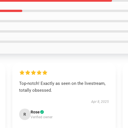
Top-notch! Exactly as seen on the livestream,
totally obsessed.
Apr 8, 2025
Rose
R
Verified owner