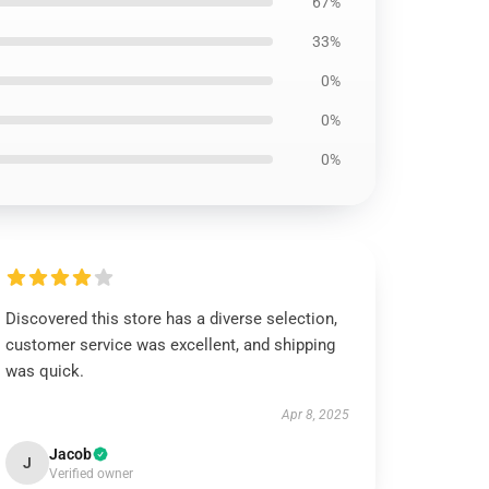
67%
33%
0%
0%
0%
Discovered this store has a diverse selection,
customer service was excellent, and shipping
was quick.
Apr 8, 2025
Jacob
J
Verified owner