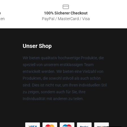
e
100% Sicherer Checkout
ten
PayPal / MasterCard / Visa
Unser Shop
Wir bieten qualitativ hochwertige Produkte, die
speziell von unserem erstklassigen Team
entwickelt werden. Wir bieten eine Vielzahl von
Produkten, die sowohl stilvoll als auch schön
sind. Dies ist nicht nur, um Ihren individuellen Stil
zu zeigen, sondern auch für Sie, Ihre
Individualität mit anderen zu teilen.