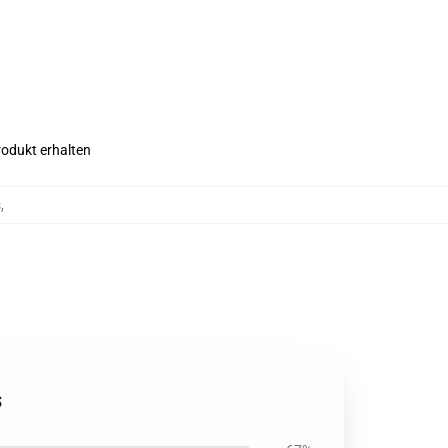
rodukt erhalten
s
,
s