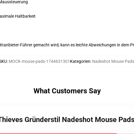
 Maussteuerung
maximale Haltbarkeit
 Drittanbieter-Führer gemacht wird, kann es leichte Abweichungen in dem P
SKU
:
MOCK-mouse-pads-1744631301
Kategorien
:
Nadeshot Mouse Pad
What Customers Say
Thieves Gründerstil Nadeshot Mouse Pad