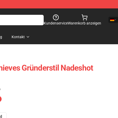
Kundenservice
Warenkorb anzeigen
og
Kontakt
ieves Gründerstil Nadeshot
)
ad