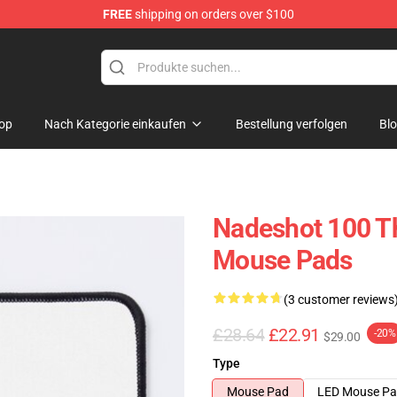
FREE
shipping on orders over $100
op
Nach Kategorie einkaufen
Bestellung verfolgen
Bl
Nadeshot 100 Th
Mouse Pads
(3 customer reviews
£28.64
£22.91
-20%
$29.00
Type
Mouse Pad
LED Mouse P