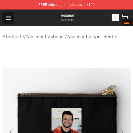
FREE
shipping on orders over $100
Nadeshot Shop - Official Nadeshot Merchandise Store
Open menu
Startseite
/
Nadeshot Zubehör
/
Nadeshot Zipper Beutel