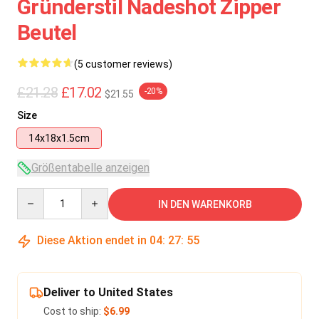
Gründerstil Nadeshot Zipper
Beutel
(5 customer reviews)
£21.28
£17.02
-20%
$21.55
Size
14x18x1.5cm
Größentabelle anzeigen
Quantity
IN DEN WARENKORB
Diese Aktion endet in
04
:
27
:
54
Deliver to United States
Cost to ship:
$6.99