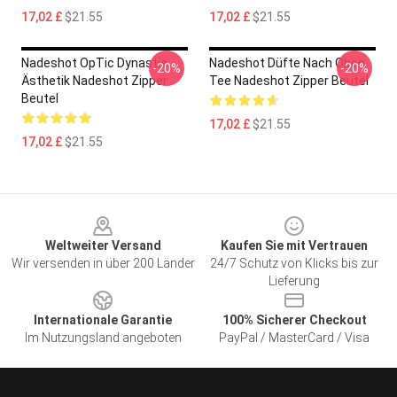
17,02 £
$21.55
17,02 £
$21.55
Nadeshot OpTic Dynastie
Nadeshot Düfte Nach Oben
-20%
-20%
Ästhetik Nadeshot Zipper
Tee Nadeshot Zipper Beutel
Beutel
17,02 £
$21.55
17,02 £
$21.55
Footer
Weltweiter Versand
Kaufen Sie mit Vertrauen
Wir versenden in über 200 Länder
24/7 Schutz von Klicks bis zur
Lieferung
Internationale Garantie
100% Sicherer Checkout
Im Nutzungsland angeboten
PayPal / MasterCard / Visa