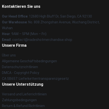
Kontaktieren Sie uns
Our Head Office
: 12680 High Bluff Dr, San Diego, CA 92130
Our Warehouse
: No. 808 Zhongshan Avenue, Wuchang District,
Wuhan
Hour
: 9AM – 5PM (Mon – Fri)
Email
: contact@nadeshotmerchandise.shop
Unsere Firma
Über uns
Allgemeine Geschäftsbedingungen
Datenschutzrichtlinien
DMCA - Copyright Policy
CA SB657: Lieferkettentransparenzgesetz
Unsere Unterstützung
Versand und Lieferrichtlinien
Zahlungsbedingungen
Return & Refund Richtlinien