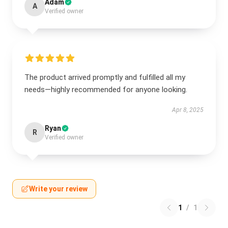
Adam
A
Verified owner
The product arrived promptly and fulfilled all my
needs—highly recommended for anyone looking.
Apr 8, 2025
Ryan
R
Verified owner
Write your review
1
/
1