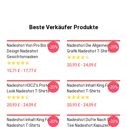
Beste Verkäufer Produkte
Nadeshot Von Pro Bis CEO
Nadeshot Die Allgemeine
-20%
-20%
Design Nadeshot
Grafik Nadeshot T-Shirts
Gesichtsmasken
20,93 £ - 24,09 £
15,71 £ - 17,77 £
Nadeshot H3CZ's Protégé
Nadeshot Inhalt King Fashion
-20%
-20%
Look Nadeshot T-Shirts
Nadeshot T-Shirts
20,93 £ - 24,09 £
20,93 £ - 24,09 £
Nadeshot Inhalt King Fashion
Nadeshot Düfte Nach Oben
-20%
-20%
Nadeshot T-Shirts
Tee Nadeshot Kapuzen