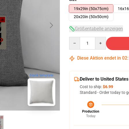
19x29in (50x75cm)
16x16
20x20in (50x50cm)
Größentabelle anzeigen
Quantity
Diese Aktion endet in
02
blank template
Deliver to United States
Cost to ship:
$6.99
Standard - Order today to g
Production
Today