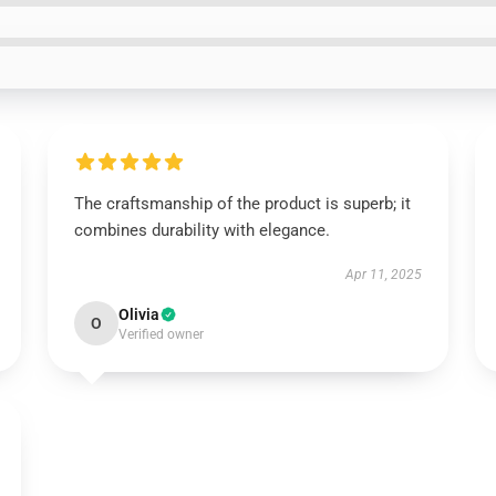
The craftsmanship of the product is superb; it
combines durability with elegance.
Apr 11, 2025
Olivia
O
Verified owner