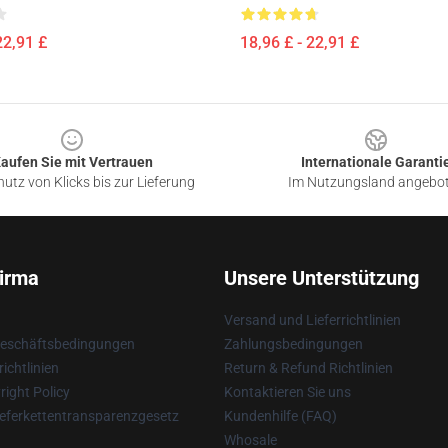
22,91 £
18,96 £ - 22,91 £
aufen Sie mit Vertrauen
Internationale Garanti
utz von Klicks bis zur Lieferung
Im Nutzungsland angebo
irma
Unsere Unterstützung
Versand und Lieferrichtlinien
Geschäftsbedingungen
Zahlungsbedingungen
ichtlinien
Return & Refund Richtlinien
ight Policy
Kontaktieren Sie uns
eferkettentransparenzgesetz
Kundenhilfe (FAQ)
Whosale