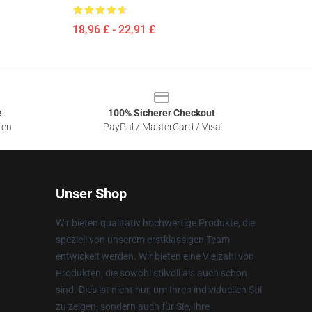
18,96 £ - 22,91 £
e
100% Sicherer Checkout
ten
PayPal / MasterCard / Visa
Unser Shop
Wir bieten qualitativ hochwertige Produkte, die
speziell von unserem erstklassigen Team
entwickelt werden. Wir bieten eine Vielzahl von
Produkten, die sowohl stilvoll als auch schön
sind. Dies ist nicht nur, um Ihren individuellen Stil
zu zeigen, sondern auch für Sie, Ihre