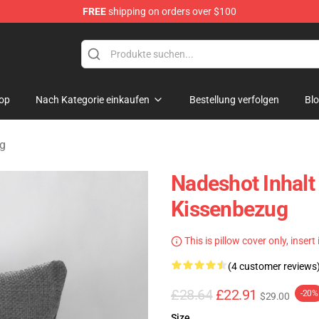
FREE
shipping on orders over $100
op
Nach Kategorie einkaufen
Bestellung verfolgen
Bl
g
Nadeshot Inhalt
Kissenbezug
This is pillow cover only, insert
(4 customer reviews
£28.64
£22.91
-20%
$29.00
Size