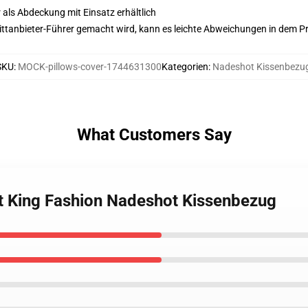
 als Abdeckung mit Einsatz erhältlich
 Drittanbieter-Führer gemacht wird, kann es leichte Abweichungen in dem P
SKU
:
MOCK-pillows-cover-1744631300
Kategorien
:
Nadeshot Kissenbezu
What Customers Say
lt King Fashion Nadeshot Kissenbezug