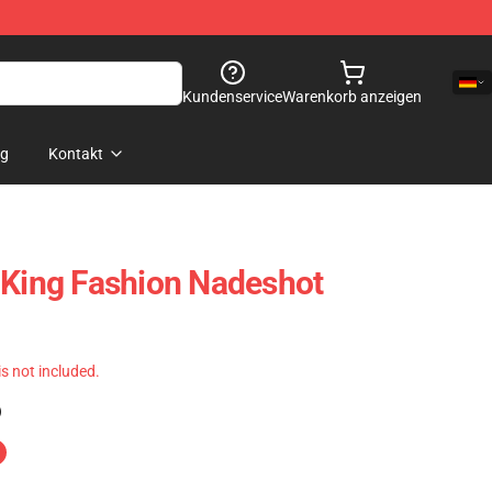
Kundenservice
Warenkorb anzeigen
og
Kontakt
 King Fashion Nadeshot
 is not included.
)