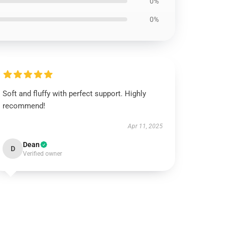
0%
0%
Soft and fluffy with perfect support. Highly
recommend!
Apr 11, 2025
Dean
D
Verified owner