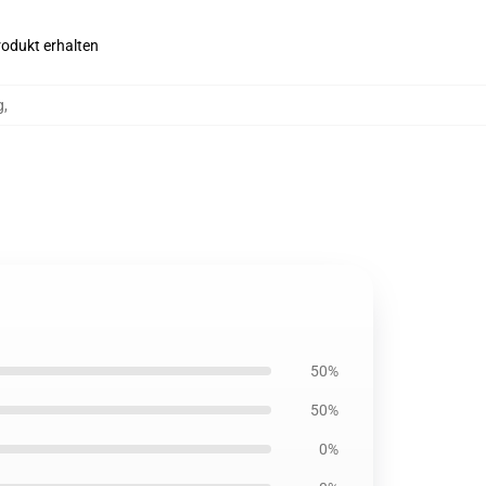
rodukt erhalten
g
,
50%
50%
0%