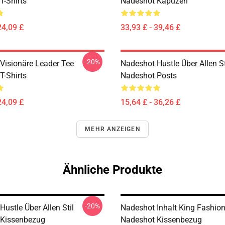
T-Shirts
Nadeshot Kapuzen
24,09 £
33,93 £ - 39,46 £
-20%
Visionäre Leader Tee
Nadeshot Hustle Über Allen St
T-Shirts
Nadeshot Posts
24,09 £
15,64 £ - 36,26 £
MEHR ANZEIGEN
Ähnliche Produkte
-20%
ustle Über Allen Stil
Nadeshot Inhalt King Fashio
 Kissenbezug
Nadeshot Kissenbezug