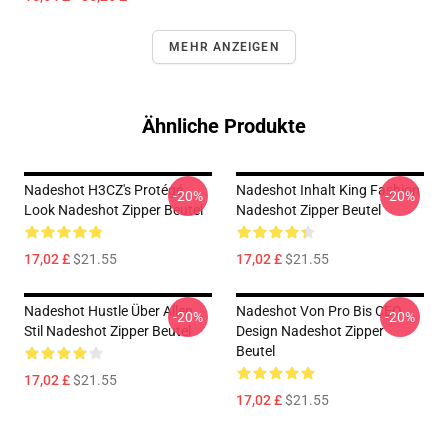
MEHR ANZEIGEN
Ähnliche Produkte
Nadeshot H3CZ's Protégé
Nadeshot Inhalt King Fashion
-20%
-20%
Look Nadeshot Zipper Beutel
Nadeshot Zipper Beutel
17,02 £
$21.55
17,02 £
$21.55
Nadeshot Hustle Über Allen
Nadeshot Von Pro Bis CEO
-20%
-20%
Stil Nadeshot Zipper Beutel
Design Nadeshot Zipper
Beutel
17,02 £
$21.55
17,02 £
$21.55