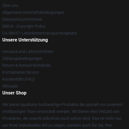
Über uns
Allgemeine Geschäftsbedingungen
Datenschutzrichtlinien
DMCA - Copyright Policy
CA SB657: Lieferkettentransparenzgesetz
Unsere Unterstützung
Versand und Lieferrichtlinien
Zahlungsbedingungen
Return & Refund Richtlinien
Kontaktieren Sie uns
Kundenhilfe (FAQ)
Whosale
Unser Shop
Wir bieten qualitativ hochwertige Produkte, die speziell von unserem
erstklassigen Team entwickelt werden. Wir bieten eine Vielzahl von
Produkten, die sowohl stilvoll als auch schön sind. Dies ist nicht nur,
um Ihren individuellen Stil zu zeigen, sondern auch für Sie, Ihre