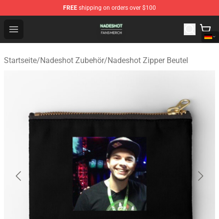
FREE
shipping on orders over $100
Nadeshot Shop - Official Nadeshot Merchandise Store
Open menu
Startseite
/
Nadeshot Zubehör
/
Nadeshot Zipper Beutel