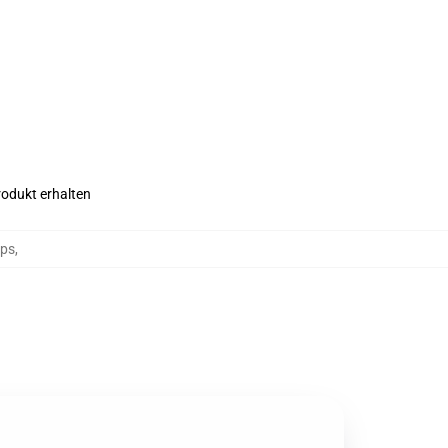
rodukt erhalten
ops
,