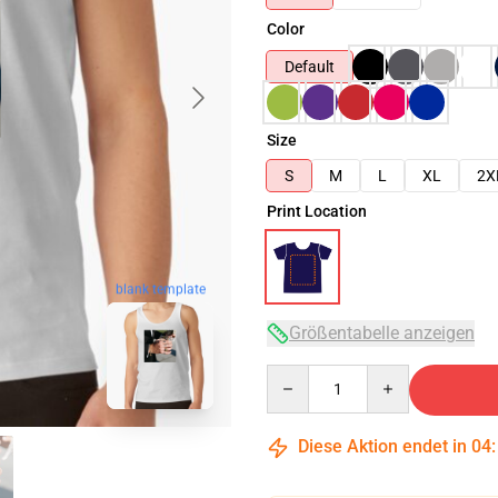
Color
Default
Size
S
M
L
XL
2X
Print Location
blank template
Größentabelle anzeigen
Quantity
Diese Aktion endet in
04