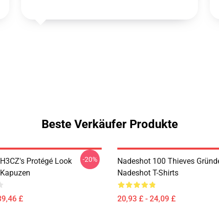
Beste Verkäufer Produkte
-20%
H3CZ's Protégé Look
Nadeshot 100 Thieves Gründe
 Kapuzen
Nadeshot T-Shirts
39,46 £
20,93 £ - 24,09 £