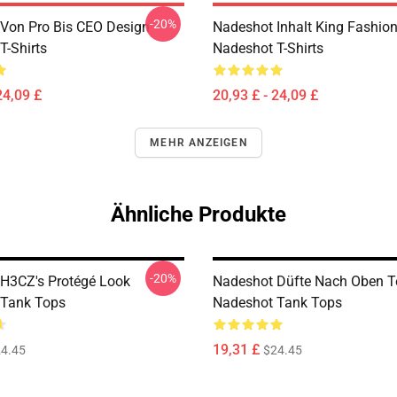
-20%
Von Pro Bis CEO Design
Nadeshot Inhalt King Fashio
T-Shirts
Nadeshot T-Shirts
24,09 £
20,93 £ - 24,09 £
MEHR ANZEIGEN
Ähnliche Produkte
-20%
H3CZ's Protégé Look
Nadeshot Düfte Nach Oben T
 Tank Tops
Nadeshot Tank Tops
19,31 £
4.45
$24.45