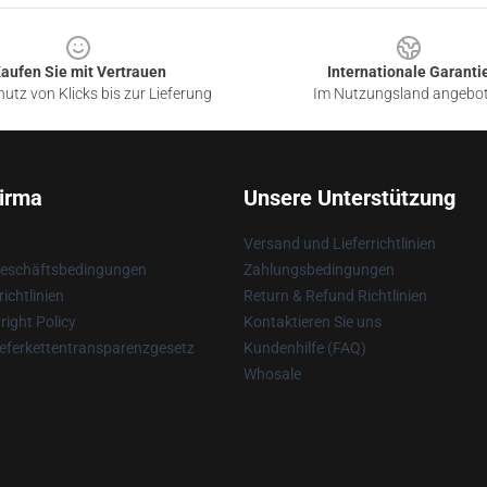
aufen Sie mit Vertrauen
Internationale Garanti
utz von Klicks bis zur Lieferung
Im Nutzungsland angebo
irma
Unsere Unterstützung
Versand und Lieferrichtlinien
Geschäftsbedingungen
Zahlungsbedingungen
ichtlinien
Return & Refund Richtlinien
ight Policy
Kontaktieren Sie uns
eferkettentransparenzgesetz
Kundenhilfe (FAQ)
Whosale