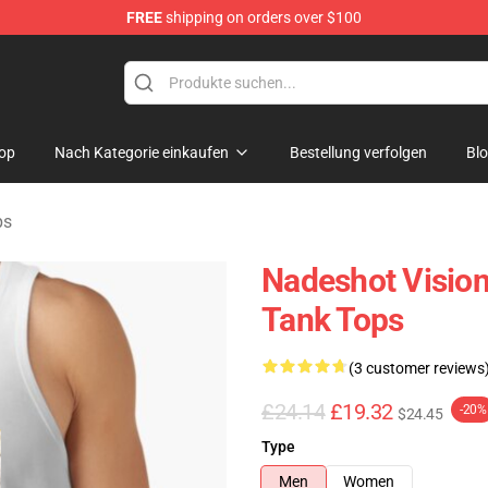
FREE
shipping on orders over $100
op
Nach Kategorie einkaufen
Bestellung verfolgen
Bl
ps
Nadeshot Vision
Tank Tops
(3 customer reviews
£24.14
£19.32
-20%
$24.45
Type
Men
Women