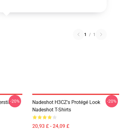
1
/
1
-20%
-20%
rstil
Nadeshot H3CZ's Protégé Look
Nadeshot T-Shirts
20,93 £ - 24,09 £