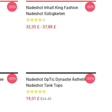
-20%
-20%
n
Nadeshot Inhalt King Fashion
Nadeshot Süßigkeiten
32,35 £ - 37,88 £
-20%
-20%
ee
Nadeshot OpTic Dynastie Ästhetik
Nadeshot Tank Tops
19,31 £
$24.45