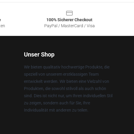
e
100% Sicherer Checkout
ten
PayPal / MasterCard / Visa
Unser Shop
Wir bieten qualitativ hochwertige Produkte, die
speziell von unserem erstklassigen Team
entwickelt werden. Wir bieten eine Vielzahl von
Produkten, die sowohl stilvoll als auch schön
sind. Dies ist nicht nur, um Ihren individuellen Stil
zu zeigen, sondern auch für Sie, Ihre
Individualität mit anderen zu teilen.