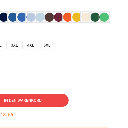
L
3XL
4XL
5XL
IN DEN WARENKORB
:
18
:
54