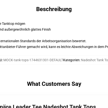
Beschreibung
ine Tanktop mögen
d außergewöhnlich glattes Finish
nternationalen Standards der Arbeitsorganisation bewertet.
 Drittanbieter-Führer gemacht wird, kann es leichte Abweichungen in dem P
U
:
MOCK-tank-tops-1744631301-DEFAULT
Kategorien
:
Nadeshot Tank T
What Customers Say
onäre Leader Tee Nadeshot Tank Tops