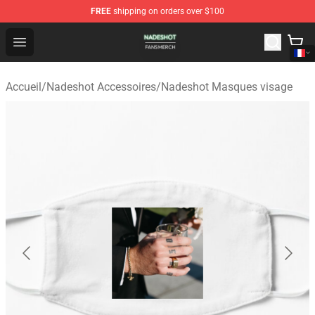
FREE
shipping on orders over $100
Nadeshot Shop - Official Nadeshot Merchandise Store
Open menu
Accueil
/
Nadeshot Accessoires
/
Nadeshot Masques visage