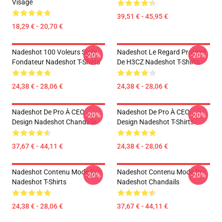
Visage
39,51 € - 45,95 €
18,29 € - 20,70 €
Nadeshot 100 Voleurs Style
Nadeshot Le Regard Protégé
-20%
-20%
Fondateur Nadeshot T-Shirts
De H3CZ Nadeshot T-Shirts
24,38 € - 28,06 €
24,38 € - 28,06 €
Nadeshot De Pro À CEO
Nadeshot De Pro À CEO
-20%
-20%
Design Nadeshot Chandails
Design Nadeshot T-Shirts
37,67 € - 44,11 €
24,38 € - 28,06 €
Nadeshot Contenu Mode Roi
Nadeshot Contenu Mode Roi
-20%
-20%
Nadeshot T-Shirts
Nadeshot Chandails
24,38 € - 28,06 €
37,67 € - 44,11 €