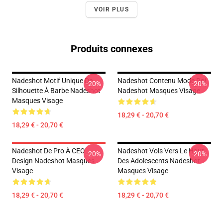
VOIR PLUS
Produits connexes
Nadeshot Motif Unique De
Nadeshot Contenu Mode Roi
-20%
-20%
Silhouette À Barbe Nadeshot
Nadeshot Masques Visage
Masques Visage
18,29 € - 20,70 €
18,29 € - 20,70 €
Nadeshot De Pro À CEO
Nadeshot Vols Vers Le Haut
-20%
-20%
Design Nadeshot Masques
Des Adolescents Nadeshot
Visage
Masques Visage
18,29 € - 20,70 €
18,29 € - 20,70 €