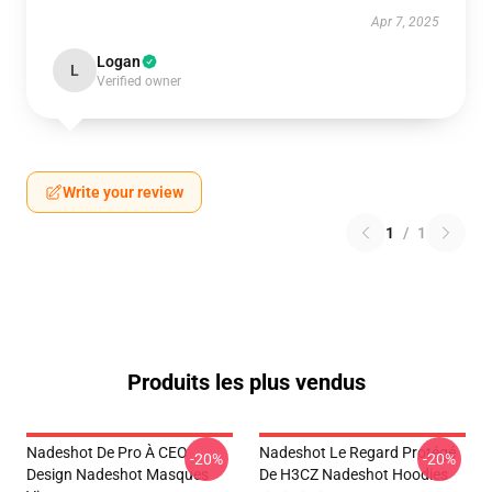
Apr 7, 2025
Logan
L
Verified owner
Write your review
1
/
1
Produits les plus vendus
Nadeshot De Pro À CEO
Nadeshot Le Regard Protégé
-20%
-20%
Design Nadeshot Masques
De H3CZ Nadeshot Hoodies