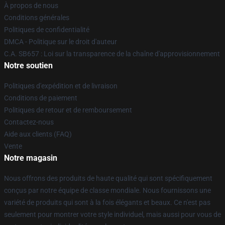
À propos de nous
Conditions générales
Politiques de confidentialité
DMCA - Politique sur le droit d'auteur
C.A. SB657 : Loi sur la transparence de la chaîne d'approvisionnement
Notre soutien
Politiques d'expédition et de livraison
Conditions de paiement
Politiques de retour et de remboursement
Contactez-nous
Aide aux clients (FAQ)
Vente
Notre magasin
Nous offrons des produits de haute qualité qui sont spécifiquement
conçus par notre équipe de classe mondiale. Nous fournissons une
variété de produits qui sont à la fois élégants et beaux. Ce n'est pas
seulement pour montrer votre style individuel, mais aussi pour vous de