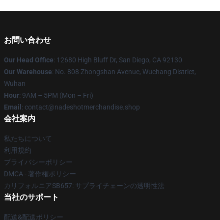
お問い合わせ
Our Head Office
: 12680 High Bluff Dr, San Diego, CA 92130
Our Warehouse
: No. 808 Zhongshan Avenue, Wuchang District,
Wuhan
Hour
: 9AM – 5PM (Mon – Fri)
Email
: contact@nadeshotmerchandise.shop
会社案内
私たちについて
利用規約
プライバシーポリシー
DMCA - 著作権ポリシー
カリフォルニアSB657: サプライチェーンの透明性法
当社のサポート
配送&配送ポリシー