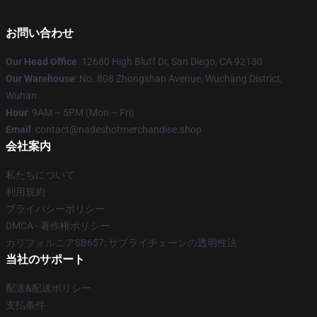
お問い合わせ
Our Head Office
: 12680 High Bluff Dr, San Diego, CA 92130
Our Warehouse
: No. 808 Zhongshan Avenue, Wuchang District,
Wuhan
Hour
: 9AM – 5PM (Mon – Fri)
Email
: contact@nadeshotmerchandise.shop
会社案内
私たちについて
利用規約
プライバシーポリシー
DMCA - 著作権ポリシー
カリフォルニアSB657: サプライチェーンの透明性法
当社のサポート
配送&配送ポリシー
支払条件