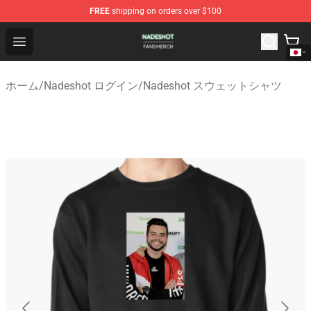
FREE
shipping on orders over $100
Nadeshot Shop - Official Nadeshot Merchandise Store
Open menu
ホーム
/
Nadeshot ログイン
/
Nadeshot スウェットシャツ