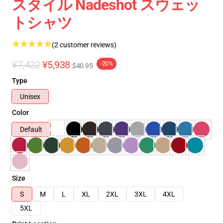
スタイル Nadeshot スウェッ
トシャツ
(2 customer reviews)
¥7,422
¥5,938
-20%
$40.95
Type
Unisex
Color
Default
Size
S
M
L
XL
2XL
3XL
4XL
5XL