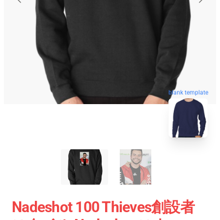
blank template
Nadeshot 100 Thieves創設者