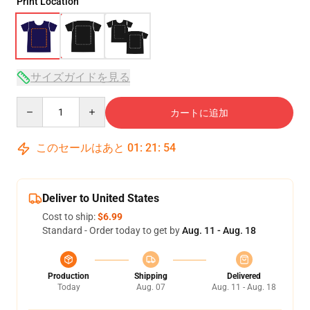
Print Location
サイズガイドを見る
Quantity
カートに追加
このセールはあと
01
:
21
:
53
Deliver to United States
Cost to ship:
$6.99
Standard - Order today to get by
Aug. 11 - Aug. 18
Production
Shipping
Delivered
Today
Aug. 07
Aug. 11 - Aug. 18