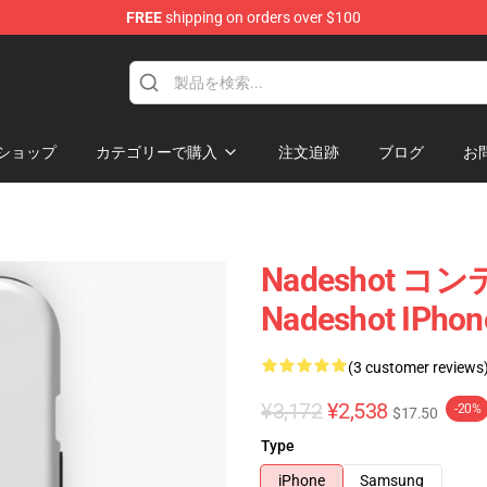
FREE
shipping on orders over $100
ショップ
カテゴリーで購入
注文追跡
ブログ
お
Nadeshot
Nadeshot IPh
(3 customer reviews
¥3,172
¥2,538
-20%
$17.50
Type
iPhone
Samsung