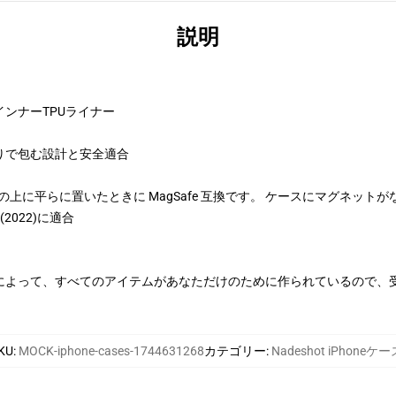
説明
ンナーTPUライナー
りで包む設計と安全適合
、充電器の上に平らに置いたときに MagSafe 互換です。 ケースにマグネットが
SE(2022)に適合
によって、すべてのアイテムがあなただけのために作られているので、
KU
:
MOCK-iphone-cases-1744631268
カテゴリー
:
Nadeshot iPhoneケー