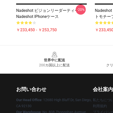
-20%
Nadeshot ビジョンリーダーティー
Nades
Nadeshot IPhoneケース
トモチーフ 
￥233,450 - ￥253,750
￥233,450
Footer
世界中に配送
200カ国以上に配送
クリ
お問い合わせ
会社案内
Our Head Office
: 12680 High Bluff Dr, San Diego,
私たちにつ
CA 92130
利用規約
Our Warehouse
: No. 808 Zhongshan Avenue,
プライバシ