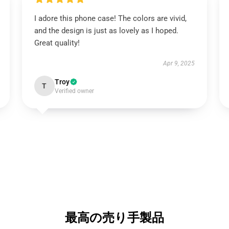
I adore this phone case! The colors are vivid,
and the design is just as lovely as I hoped.
Great quality!
Apr 9, 2025
Troy
T
Verified owner
最高の売り手製品