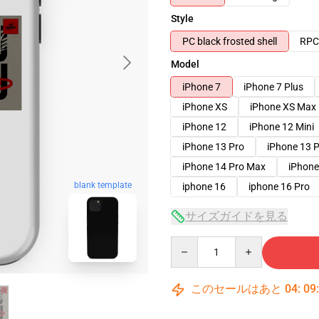
Style
PC black frosted shell
RPC 
Model
iPhone 7
iPhone 7 Plus
iPhone XS
iPhone XS Max
iPhone 12
iPhone 12 Mini
iPhone 13 Pro
iPhone 13 
iPhone 14 Pro Max
iPhone
blank template
iphone 16
iphone 16 Pro
サイズガイドを見る
Quantity
このセールはあと
04
:
09