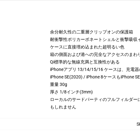
余分耐久性の二重層クリップオンの保護箱
耐衝撃性ポリカーボネートシェルと衝撃吸収イ
ケースに直接埋め込まれた超明るい色
箱の側面および港への完全なアクセスのまわ
Qi標準的な無線充満と互換性がある
iPhoneアプリ 13/14/15/16 ケースは
iPhone SE(2020) / iPhone 8ケースもiPhone 
重量 30g
厚さ 1/8インチ(3mm)
ローカルのサードパーティのフルフィルダー
もしれません
S