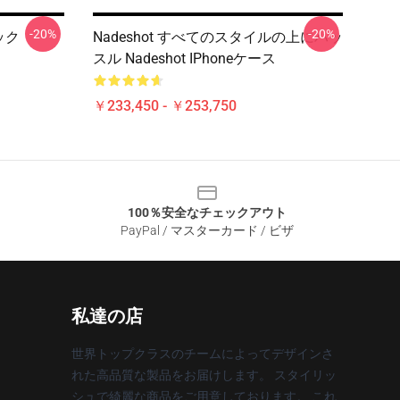
-20%
-20%
ルック
Nadeshot すべてのスタイルの上にハッ
スル Nadeshot IPhoneケース
￥233,450 - ￥253,750
100％安全なチェックアウト
PayPal / マスターカード / ビザ
私達の店
世界トップクラスのチームによってデザインさ
れた高品質な製品をお届けします。 スタイリッ
シュで綺麗な商品をご用意しております。 これ