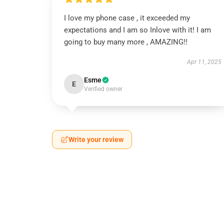
I love my phone case , it exceeded my
expectations and I am so Inlove with it! I am
going to buy many more , AMAZING!!
Apr 11, 2025
Esme
E
Verified owner
Write your review