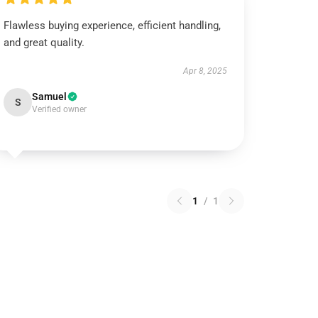
Flawless buying experience, efficient handling,
and great quality.
Apr 8, 2025
Samuel
S
Verified owner
1
/
1