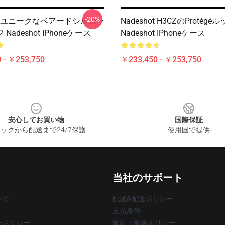
-20%
hot ユニークなベアードシルエッ
Nadeshot H3CZのProtégé
Nadeshot IPhoneケース
Nadeshot IPhoneケース
 - ￥253,750
￥233,450 - ￥253,750
安心してお買い物
国際保証
ックから配送まで24/7保護
使用国で提供
当社のサポート
いて
配送&配送ポリシー
支払条件
ーポリシー
返品・返金ポリシー