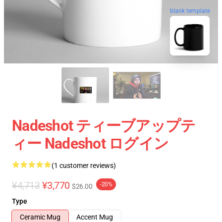
blank template
Nadeshot ティーブアップテ
ィー Nadeshot ログイン
(1 customer reviews)
¥4,713
¥3,770
-20%
$26.00
Type
Ceramic Mug
Accent Mug