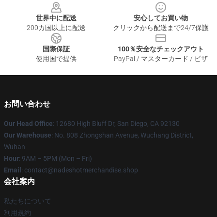
世界中に配送
安心してお買い物
200カ国以上に配送
クリックから配送まで24/7保護
国際保証
100％安全なチェックアウト
使用国で提供
PayPal / マスターカード / ビザ
お問い合わせ
Our Head Office
: 12680 High Bluff Dr, San Diego, CA 92130
Our Warehouse
: No. 808 Zhongshan Avenue, Wuchang District,
Wuhan
Hour
: 9AM – 5PM (Mon – Fri)
Email
: contact@nadeshotmerchandise.shop
会社案内
私たちについて
利用規約