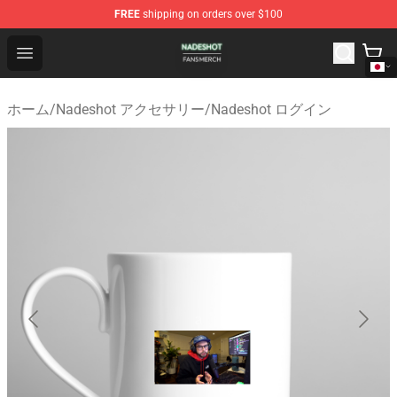
FREE
shipping on orders over $100
Nadeshot Shop - Official Nadeshot Merchandise Store
Open menu
ホーム
/
Nadeshot アクセサリー
/
Nadeshot ログイン