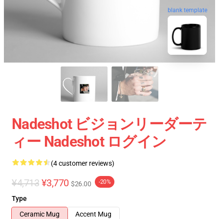
blank template
Nadeshot ビジョンリーダーテ
ィー Nadeshot ログイン
(4 customer reviews)
¥4,713
¥3,770
-20%
$26.00
Type
Ceramic Mug
Accent Mug