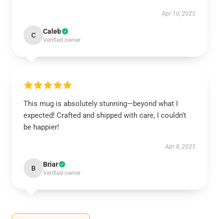
Apr 10, 2025
Caleb
C
Verified owner
This mug is absolutely stunning—beyond what I
expected! Crafted and shipped with care, I couldn’t
be happier!
Apr 8, 2025
Briar
B
Verified owner