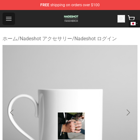
FREE
shipping on orders over $100
Nadeshot Shop - Official Nadeshot Merchandise Store
Open menu
ホーム
/
Nadeshot アクセサリー
/
Nadeshot ログイン