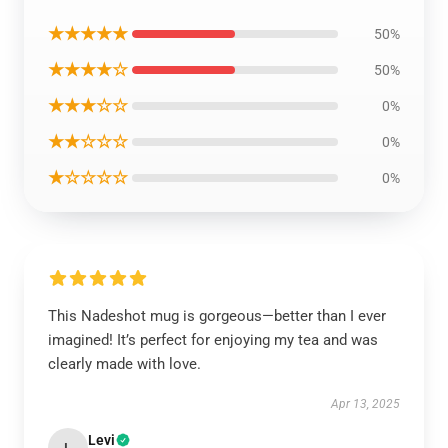
★★★★★
50%
★★★★☆
50%
★★★☆☆
0%
★★☆☆☆
0%
★☆☆☆☆
0%
This Nadeshot mug is gorgeous—better than I ever
imagined! It’s perfect for enjoying my tea and was
clearly made with love.
Apr 13, 2025
Levi