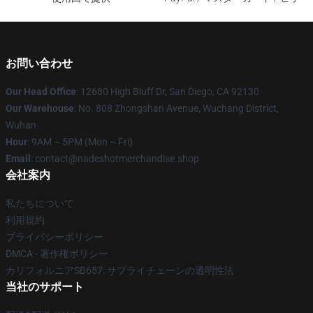
お問い合わせ
Our Head Office
: 12680 High Bluff Dr, San Diego, CA 92130
Our Warehouse
: No. 808 Zhongshan Avenue, Wuchang District,
Wuhan
Hour
: 9AM – 5PM (Mon – Fri)
Email
: contact@nadeshotmerchandise.shop
会社案内
私たちについて
利用規約
プライバシーポリシー
DMCA - 著作権ポリシー
カリフォルニアSB657: サプライチェーンの透明性法
当社のサポート