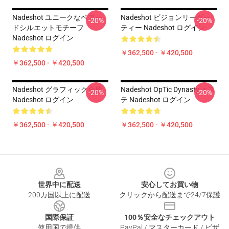
Nadeshot ユニークなベアー
Nadeshot ビジョンリーダー
-20%
-20%
ドシルエットモチーフ
ティー Nadeshot ログイン
Nadeshot ログイン
￥362,500 - ￥420,500
￥362,500 - ￥420,500
Nadeshot グラフィック全般
Nadeshot OpTic Dynasty エス
-20%
-20%
Nadeshot ログイン
テ Nadeshot ログイン
￥362,500 - ￥420,500
￥362,500 - ￥420,500
Footer
世界中に配送
安心してお買い物
200カ国以上に配送
クリックから配送まで24/7保護
国際保証
100％安全なチェックアウト
使用国で提供
PayPal / マスターカード / ビザ