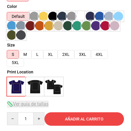
Color
Default
Size
S
M
L
XL
2XL
3XL
4XL
5XL
Print Location
Ver guía de tallas
Quantity
AÑADIR AL CARRITO