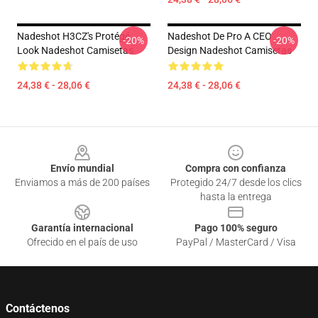
Nadeshot H3CZ's Protégé
Nadeshot De Pro A CEO
-20%
-20%
Look Nadeshot Camisetas
Design Nadeshot Camisetas
24,38 € - 28,06 €
24,38 € - 28,06 €
Footer
Envío mundial
Compra con confianza
Enviamos a más de 200 países
Protegido 24/7 desde los clics
hasta la entrega
Garantía internacional
Pago 100% seguro
Ofrecido en el país de uso
PayPal / MasterCard / Visa
Contáctenos