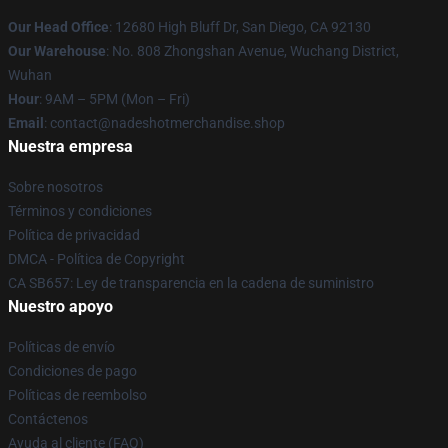
Our Head Office
: 12680 High Bluff Dr, San Diego, CA 92130
Our Warehouse
: No. 808 Zhongshan Avenue, Wuchang District,
Wuhan
Hour
: 9AM – 5PM (Mon – Fri)
Email
: contact@nadeshotmerchandise.shop
Nuestra empresa
Sobre nosotros
Términos y condiciones
Política de privacidad
DMCA - Política de Copyright
CA SB657: Ley de transparencia en la cadena de suministro
Nuestro apoyo
Políticas de envío
Condiciones de pago
Políticas de reembolso
Contáctenos
Ayuda al cliente (FAQ)