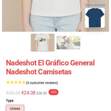
blank template
Nadeshot El Gráfico General
Nadeshot Camisetas
(3 customer reviews)
€30.48
€24.38
-20%
$26.50
Type
Unisex