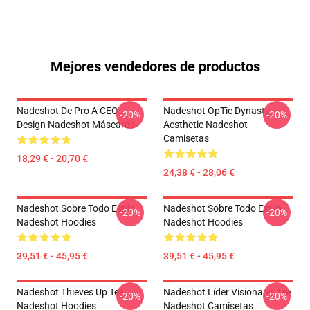
Mejores vendedores de productos
Nadeshot De Pro A CEO
Nadeshot OpTic Dynasty
-20%
-20%
Design Nadeshot Máscaras
Aesthetic Nadeshot
Camisetas
18,29 € - 20,70 €
24,38 € - 28,06 €
Nadeshot Sobre Todo Estilo
Nadeshot Sobre Todo Estilo
-20%
-20%
Nadeshot Hoodies
Nadeshot Hoodies
39,51 € - 45,95 €
39,51 € - 45,95 €
Nadeshot Thieves Up Tee
Nadeshot Líder Visionario Tee
-20%
-20%
Nadeshot Hoodies
Nadeshot Camisetas