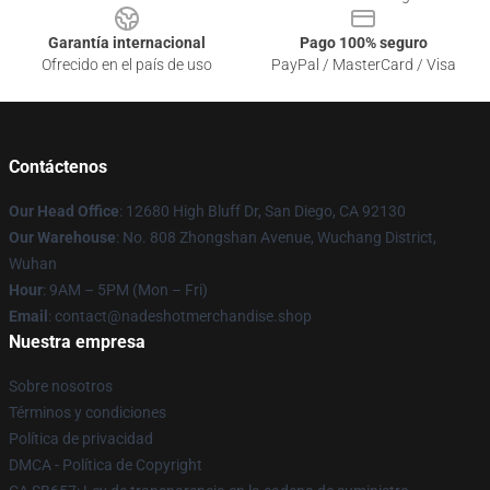
Garantía internacional
Pago 100% seguro
Ofrecido en el país de uso
PayPal / MasterCard / Visa
Contáctenos
Our Head Office
: 12680 High Bluff Dr, San Diego, CA 92130
Our Warehouse
: No. 808 Zhongshan Avenue, Wuchang District,
Wuhan
Hour
: 9AM – 5PM (Mon – Fri)
Email
: contact@nadeshotmerchandise.shop
Nuestra empresa
Sobre nosotros
Términos y condiciones
Política de privacidad
DMCA - Política de Copyright