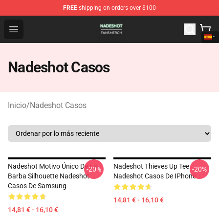
FREE
shipping on orders over $100
Nadeshot Shop - Official Nadeshot Merchandise Store
Open menu
Nadeshot Casos
Inicio
/
Nadeshot Casos
Nadeshot Motivo Único De La
Nadeshot Thieves Up Tee
-20%
-20%
Barba Silhouette Nadeshot
Nadeshot Casos De IPhone
Casos De Samsung
14,81 € - 16,10 €
14,81 € - 16,10 €