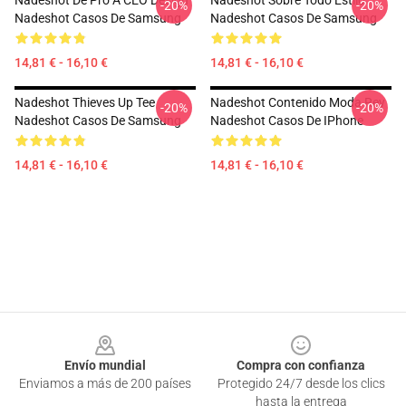
Nadeshot De Pro A CEO Design
Nadeshot Sobre Todo Estilo
-20%
-20%
Nadeshot Casos De Samsung
Nadeshot Casos De Samsung
14,81 € - 16,10 €
14,81 € - 16,10 €
Nadeshot Thieves Up Tee
Nadeshot Contenido Moda Rey
-20%
-20%
Nadeshot Casos De Samsung
Nadeshot Casos De IPhone
14,81 € - 16,10 €
14,81 € - 16,10 €
Footer
Envío mundial
Compra con confianza
Enviamos a más de 200 países
Protegido 24/7 desde los clics
hasta la entrega