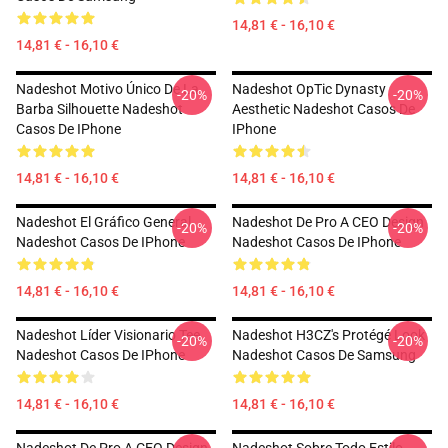
14,81 € - 16,10 €
14,81 € - 16,10 €
Nadeshot Motivo Único De La
Nadeshot OpTic Dynasty
-20%
-20%
Barba Silhouette Nadeshot
Aesthetic Nadeshot Casos De
Casos De IPhone
IPhone
14,81 € - 16,10 €
14,81 € - 16,10 €
Nadeshot El Gráfico General
Nadeshot De Pro A CEO Design
-20%
-20%
Nadeshot Casos De IPhone
Nadeshot Casos De IPhone
14,81 € - 16,10 €
14,81 € - 16,10 €
Nadeshot Líder Visionario Tee
Nadeshot H3CZ's Protégé Look
-20%
-20%
Nadeshot Casos De IPhone
Nadeshot Casos De Samsung
14,81 € - 16,10 €
14,81 € - 16,10 €