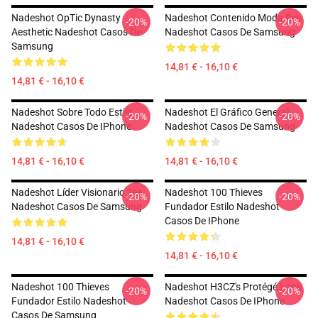
Nadeshot OpTic Dynasty
Nadeshot Contenido Moda Rey
-20%
-20%
Aesthetic Nadeshot Casos De
Nadeshot Casos De Samsung
Samsung
14,81 € - 16,10 €
14,81 € - 16,10 €
Nadeshot Sobre Todo Estilo
Nadeshot El Gráfico General
-20%
-20%
Nadeshot Casos De IPhone
Nadeshot Casos De Samsung
14,81 € - 16,10 €
14,81 € - 16,10 €
Nadeshot Líder Visionario Tee
Nadeshot 100 Thieves
-20%
-20%
Nadeshot Casos De Samsung
Fundador Estilo Nadeshot
Casos De IPhone
14,81 € - 16,10 €
14,81 € - 16,10 €
Nadeshot 100 Thieves
Nadeshot H3CZ's Protégé Look
-20%
-20%
Fundador Estilo Nadeshot
Nadeshot Casos De IPhone
Casos De Samsung