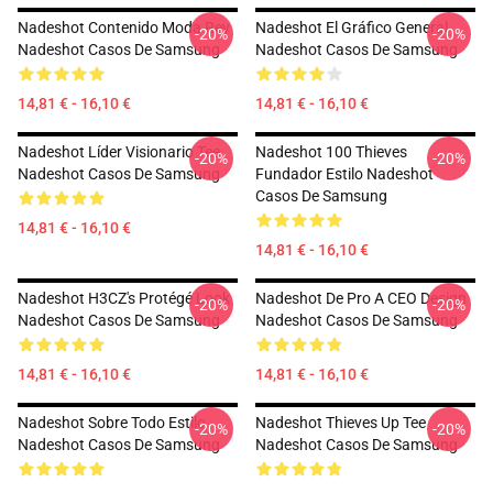
Nadeshot Contenido Moda Rey
Nadeshot El Gráfico General
-20%
-20%
Nadeshot Casos De Samsung
Nadeshot Casos De Samsung
14,81 € - 16,10 €
14,81 € - 16,10 €
Nadeshot Líder Visionario Tee
Nadeshot 100 Thieves
-20%
-20%
Nadeshot Casos De Samsung
Fundador Estilo Nadeshot
Casos De Samsung
14,81 € - 16,10 €
14,81 € - 16,10 €
Nadeshot H3CZ's Protégé Look
Nadeshot De Pro A CEO Design
-20%
-20%
Nadeshot Casos De Samsung
Nadeshot Casos De Samsung
14,81 € - 16,10 €
14,81 € - 16,10 €
Nadeshot Sobre Todo Estilo
Nadeshot Thieves Up Tee
-20%
-20%
Nadeshot Casos De Samsung
Nadeshot Casos De Samsung