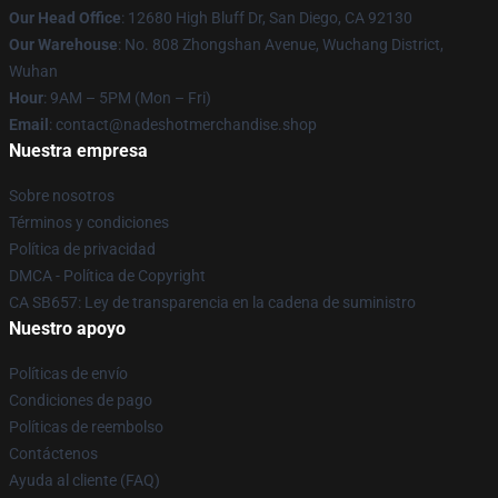
Our Head Office
: 12680 High Bluff Dr, San Diego, CA 92130
Our Warehouse
: No. 808 Zhongshan Avenue, Wuchang District,
Wuhan
Hour
: 9AM – 5PM (Mon – Fri)
Email
: contact@nadeshotmerchandise.shop
Nuestra empresa
Sobre nosotros
Términos y condiciones
Política de privacidad
DMCA - Política de Copyright
CA SB657: Ley de transparencia en la cadena de suministro
Nuestro apoyo
Políticas de envío
Condiciones de pago
Políticas de reembolso
Contáctenos
Ayuda al cliente (FAQ)