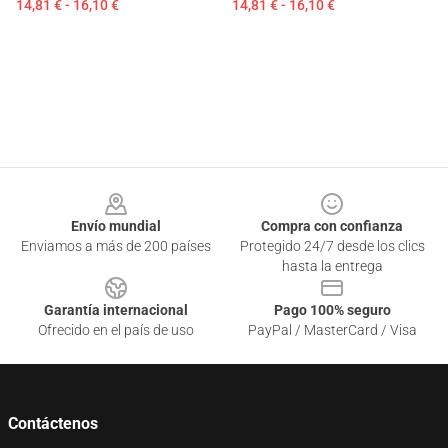
14,81 € - 16,10 €
14,81 € - 16,10 €
Footer
Envío mundial
Compra con confianza
Enviamos a más de 200 países
Protegido 24/7 desde los clics
hasta la entrega
Garantía internacional
Pago 100% seguro
Ofrecido en el país de uso
PayPal / MasterCard / Visa
Contáctenos