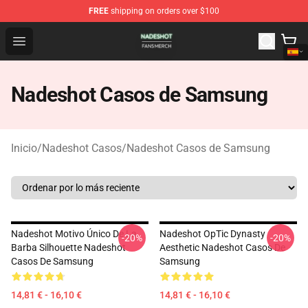
FREE
shipping on orders over $100
Nadeshot Shop - Official Nadeshot Merchandise Store
Open menu
Nadeshot Casos de Samsung
Inicio
/
Nadeshot Casos
/
Nadeshot Casos de Samsung
Nadeshot Motivo Único De La
Nadeshot OpTic Dynasty
-20%
-20%
Barba Silhouette Nadeshot
Aesthetic Nadeshot Casos De
Casos De Samsung
Samsung
14,81 € - 16,10 €
14,81 € - 16,10 €