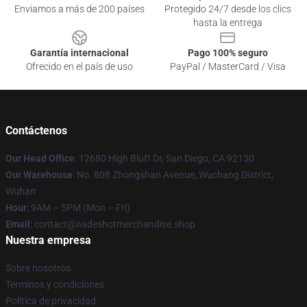
Enviamos a más de 200 países
Protegido 24/7 desde los clics
hasta la entrega
Garantía internacional
Pago 100% seguro
Ofrecido en el país de uso
PayPal / MasterCard / Visa
Contáctenos
Our Head Office
: 12680 High Bluff Dr, San Diego, CA 92130
Our Warehouse
: No. 808 Zhongshan Avenue, Wuchang District,
Wuhan
Hour
: 9AM – 5PM (Mon – Fri)
Email
: contact@nadeshotmerchandise.shop
Nuestra empresa
Sobre nosotros
Términos y condiciones
Política de privacidad