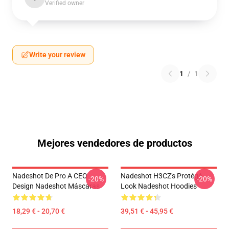
Verified owner
Write your review
1
/
1
Mejores vendedores de productos
Nadeshot De Pro A CEO
Nadeshot H3CZ's Protégé
-20%
-20%
Design Nadeshot Máscaras
Look Nadeshot Hoodies
18,29 € - 20,70 €
39,51 € - 45,95 €