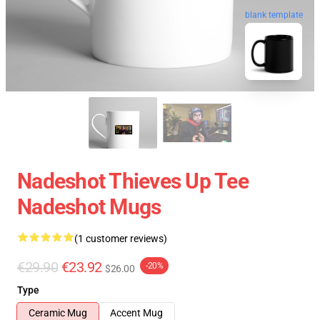
blank template
Nadeshot Thieves Up Tee
Nadeshot Mugs
(1 customer reviews)
€29.90
€23.92
-20%
$26.00
Type
Ceramic Mug
Accent Mug