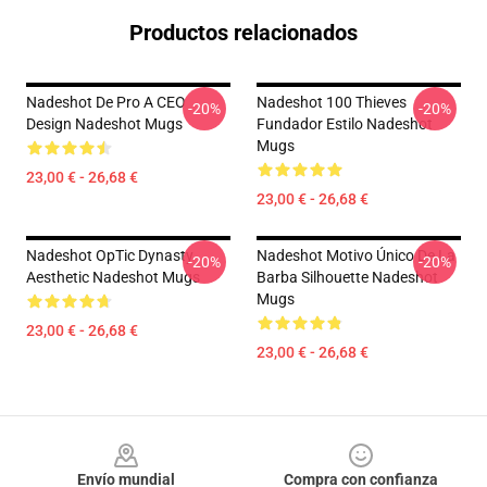
Productos relacionados
Nadeshot De Pro A CEO
Nadeshot 100 Thieves
-20%
-20%
Design Nadeshot Mugs
Fundador Estilo Nadeshot
Mugs
23,00 € - 26,68 €
23,00 € - 26,68 €
Nadeshot OpTic Dynasty
Nadeshot Motivo Único De La
-20%
-20%
Aesthetic Nadeshot Mugs
Barba Silhouette Nadeshot
Mugs
23,00 € - 26,68 €
23,00 € - 26,68 €
Footer
Envío mundial
Compra con confianza