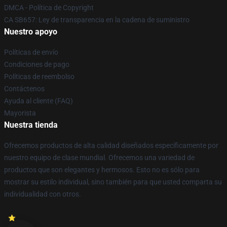
DMCA - Política de Copyright
CA SB657: Ley de transparencia en la cadena de suministro
Nuestro apoyo
Políticas de envío
Condiciones de pago
Políticas de reembolso
Contáctenos
Ayuda al cliente (FAQ)
Mayorista
Nuestra tienda
Ofrecemos productos de alta calidad diseñados específicamente por
nuestro equipo de clase mundial. Ofrecemos una variedad de
productos que son elegantes y hermosos. Esto no es sólo para
mostrar su estilo individual, sino también para que usted comparta su
individualidad con otros.