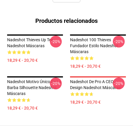
Productos relacionados
Nadeshot Thieves Up Tee
Nadeshot 100 Thieves
-20%
-20%
Nadeshot Máscaras
Fundador Estilo Nadeshot
Máscaras
18,29 € - 20,70 €
18,29 € - 20,70 €
Nadeshot Motivo Único De La
Nadeshot De Pro A CEO
-20%
-20%
Barba Silhouette Nadeshot
Design Nadeshot Máscaras
Máscaras
18,29 € - 20,70 €
18,29 € - 20,70 €
Footer