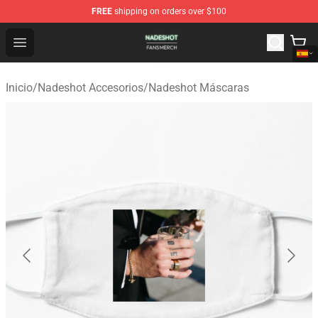
FREE
shipping on orders over $100
Nadeshot Shop - Official Nadeshot Merchandise Store
Open menu
Inicio
/
Nadeshot Accesorios
/
Nadeshot Máscaras