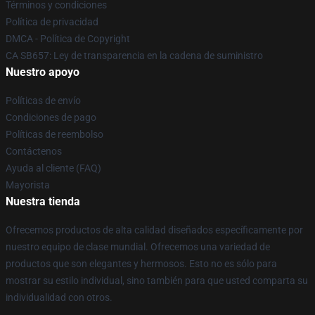
Términos y condiciones
Política de privacidad
DMCA - Política de Copyright
CA SB657: Ley de transparencia en la cadena de suministro
Nuestro apoyo
Políticas de envío
Condiciones de pago
Políticas de reembolso
Contáctenos
Ayuda al cliente (FAQ)
Mayorista
Nuestra tienda
Ofrecemos productos de alta calidad diseñados específicamente por
nuestro equipo de clase mundial. Ofrecemos una variedad de
productos que son elegantes y hermosos. Esto no es sólo para
mostrar su estilo individual, sino también para que usted comparta su
individualidad con otros.