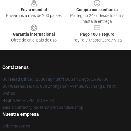
Envío mundial
Compra con confianza
Enviamos a más de 200 países
Protegido 24/7 desde los clics
hasta la entrega
Garantía internacional
Pago 100% seguro
Ofrecido en el país de uso
PayPal / MasterCard / Visa
Contáctenos
Our Head Office
: 12680 High Bluff Dr, San Diego, CA 92130
Our Warehouse
: No. 808 Zhongshan Avenue, Wuchang District,
Wuhan
Hour
: 9AM – 5PM (Mon – Fri)
Email
: contact@nadeshotmerchandise.shop
Nuestra empresa
Sobre nosotros