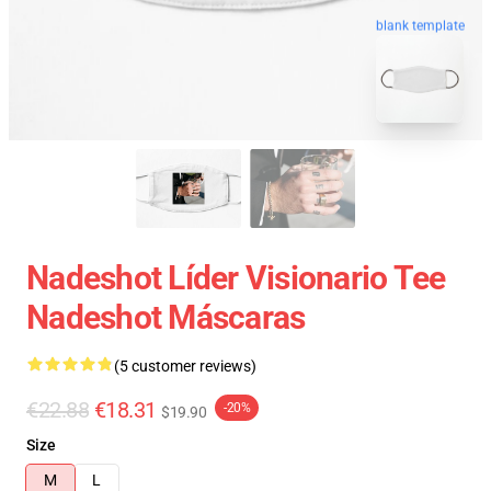
blank template
Nadeshot Líder Visionario Tee
Nadeshot Máscaras
(5 customer reviews)
€22.88
€18.31
-20%
$19.90
Size
M
L