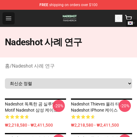
FREE
shipping on orders over $100
Nadeshot Shop - Official Nadeshot Merchandise Store
Open menu
Nadeshot 사례 연구
홈
/
Nadeshot 사례 연구
Nadeshot 독특한 곰 실루엣
Nadeshot Thieves 올라 티
-20%
-20%
Motif Nadeshot 삼성 케이스
Nadeshot IPhone 케이스
₩2,218,580 - ₩2,411,500
₩2,218,580 - ₩2,411,500