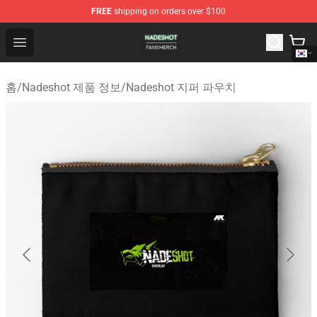
FREE
shipping on orders over $100
Nadeshot Shop - Official Nadeshot Merchandise Store
Open menu
홈
/
Nadeshot 제품 정보
/
Nadeshot 지퍼 파우치