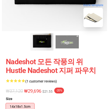
blank template
Nadeshot 모든 작풍의 위
Hustle Nadeshot 지퍼 파우치
(1 customer reviews)
₩37,120
₩29,696
-20%
$21.55
Size
14x18x1.5cm