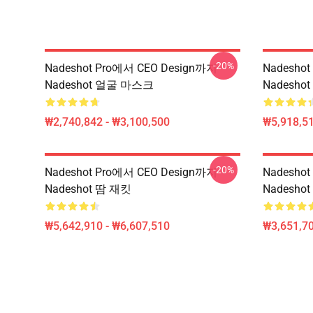
-20%
Nadeshot Pro에서 CEO Design까지
Nadeshot
Nadeshot 얼굴 마스크
Nadesh
₩2,740,842 - ₩3,100,500
₩5,918,51
-20%
Nadeshot Pro에서 CEO Design까지
Nadesho
Nadeshot 땀 재킷
Nadeshot
₩5,642,910 - ₩6,607,510
₩3,651,70