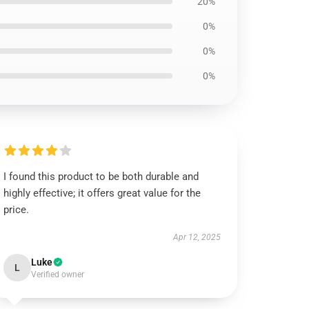
20%
0%
0%
0%
I found this product to be both durable and
highly effective; it offers great value for the
price.
Apr 12, 2025
Luke
L
Verified owner