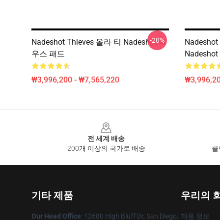
-20%
Nadeshot Thieves 올라 티 Nadeshot 마
Nadeshot
우스 패드
Nadesh
₩3,996,200 - ₩7,565,220
₩3,996,20
Footer
전 세계 배송
200개 이상의 국가로 배송
클
기타 제품
우리의 
Our Head Office
: 12680 High Bluff Dr, San Diego,
제품 정보