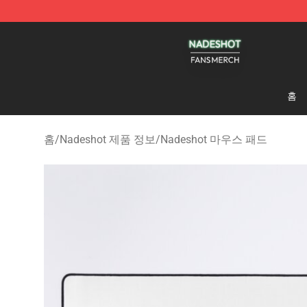
Nadeshot Shop - Official Nadeshot Merchandise Store
홈
홈
/
Nadeshot 제품 정보
/
Nadeshot 마우스 패드