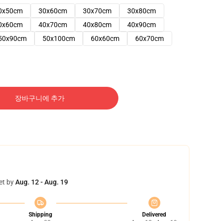
0x50cm
30x60cm
30x70cm
30x80cm
0x60cm
40x70cm
40x80cm
40x90cm
50x90cm
50x100cm
60x60cm
60x70cm
장바구니에 추가
et by
Aug. 12 - Aug. 19
Shipping
Delivered