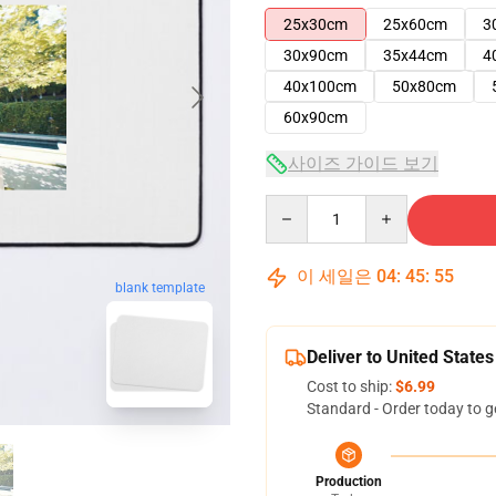
25x30cm
25x60cm
3
30x90cm
35x44cm
4
40x100cm
50x80cm
60x90cm
사이즈 가이드 보기
Quantity
이 세일은
04
:
45
:
54
blank template
Deliver to United States
Cost to ship:
$6.99
Standard - Order today to g
Production