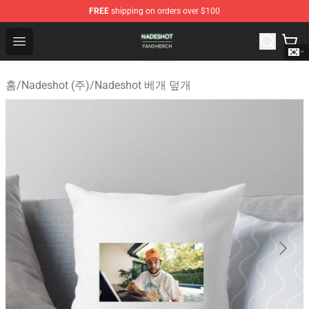
FREE
shipping on orders over $100
Nadeshot Shop - Official Nadeshot Merchandise Store
Open menu
홈
/
Nadeshot (주)
/
Nadeshot 베개 덮개