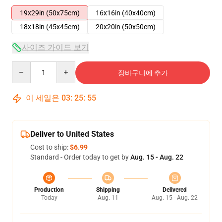
19x29in (50x75cm)
16x16in (40x40cm)
18x18in (45x45cm)
20x20in (50x50cm)
사이즈 가이드 보기
Quantity
장바구니에 추가
이 세일은
03
:
25
:
54
Deliver to United States
Cost to ship:
$6.99
Standard - Order today to get by
Aug. 15 - Aug. 22
Production
Shipping
Delivered
Today
Aug. 11
Aug. 15 - Aug. 22