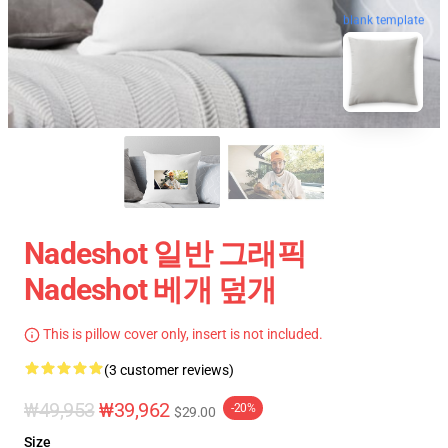
blank template
Nadeshot 일반 그래픽
Nadeshot 베개 덮개
This is pillow cover only, insert is not included.
(3 customer reviews)
₩49,953
₩39,962
-20%
$29.00
Size