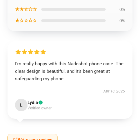
★★☆☆☆
0%
★☆☆☆☆
0%
I’m really happy with this Nadeshot phone case. The
clear design is beautiful, and it’s been great at
safeguarding my phone.
Apr 10, 2025
Lydia
L
Verified owner
Write your review