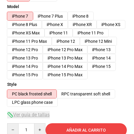
Model
iPhone 7
iPhone 7 Plus
iPhone 8
iPhone 8 Plus
iPhone X
iPhone XR
iPhone XS
iPhone XS Max
iPhone 11
iPhone 11 Pro
iPhone 11 Pro Max
iPhone 12
iPhone 12 Mini
iPhone 12 Pro
iPhone 12 Pro Max
iPhone 13
iPhone 13 Pro
iPhone 13 Pro Max
iPhone 14
iPhone 14 Pro
iPhone 14 Pro Max
iPhone 15
iPhone 15 Pro
iPhone 15 Pro Max
Style
PC black frosted shell
RPC transparent soft shell
LPC glass phone case
Ver guía de tallas
Quantity
AÑADIR AL CARRITO