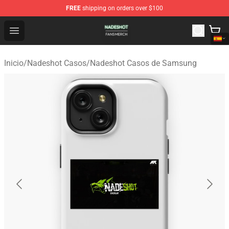
FREE
shipping on orders over $100
Nadeshot Shop - Official Nadeshot Merchandise Store
Open menu
Inicio
/
Nadeshot Casos
/
Nadeshot Casos de Samsung