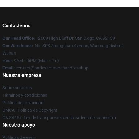
Contáctenos
Our Head Office
: 12680 High Bluff Dr, San Diego, CA 92130
Our Warehouse
: No. 808 Zhongshan Avenue, Wuchang District,
Wuhan
Hour
: 9AM – 5PM (Mon – Fri)
Email
: contact@nadeshotmerchandise.shop
Nuestra empresa
Sobre nosotros
Términos y condiciones
Política de privacidad
DMCA - Política de Copyright
CA SB657: Ley de transparencia en la cadena de suministro
Nuestro apoyo
Políticas de envío