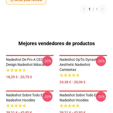
1
/
1
Mejores vendedores de productos
Nadeshot De Pro A CEO
Nadeshot OpTic Dynasty
-20%
-20%
Design Nadeshot Máscaras
Aesthetic Nadeshot
Camisetas
18,29 € - 20,70 €
24,38 € - 28,06 €
Nadeshot Sobre Todo Estilo
Nadeshot Sobre Todo Estilo
-20%
-20%
Nadeshot Hoodies
Nadeshot Hoodies
39,51 € - 45,95 €
39,51 € - 45,95 €