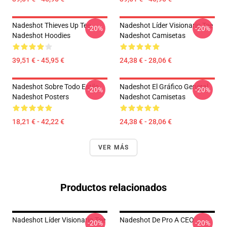
Nadeshot Thieves Up Tee
Nadeshot Líder Visionario Tee
-20%
-20%
Nadeshot Hoodies
Nadeshot Camisetas
39,51 € - 45,95 €
24,38 € - 28,06 €
Nadeshot Sobre Todo Estilo
Nadeshot El Gráfico General
-20%
-20%
Nadeshot Posters
Nadeshot Camisetas
18,21 € - 42,22 €
24,38 € - 28,06 €
VER MÁS
Productos relacionados
Nadeshot Líder Visionario Tee
Nadeshot De Pro A CEO
-20%
-20%