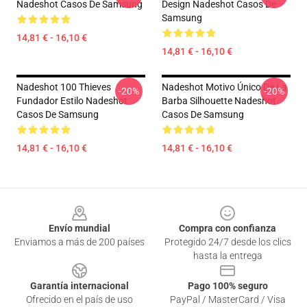
Nadeshot Casos De Samsung
Design Nadeshot Casos De
Samsung
14,81 € - 16,10 €
14,81 € - 16,10 €
Nadeshot 100 Thieves
Nadeshot Motivo Único De La
-20%
-20%
Fundador Estilo Nadeshot
Barba Silhouette Nadeshot
Casos De Samsung
Casos De Samsung
14,81 € - 16,10 €
14,81 € - 16,10 €
Footer
Envío mundial
Compra con confianza
Enviamos a más de 200 países
Protegido 24/7 desde los clics
hasta la entrega
Garantía internacional
Pago 100% seguro
Ofrecido en el país de uso
PayPal / MasterCard / Visa