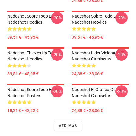
24,38 € - 28,06 €
Nadeshot Sobre Todo Estilo
Nadeshot Sobre Todo Estilo
-20%
-20%
Nadeshot Hoodies
Nadeshot Hoodies
39,51 € - 45,95 €
39,51 € - 45,95 €
Nadeshot Thieves Up Tee
Nadeshot Líder Visionario Tee
-20%
-20%
Nadeshot Hoodies
Nadeshot Camisetas
39,51 € - 45,95 €
24,38 € - 28,06 €
Nadeshot Sobre Todo Estilo
Nadeshot El Gráfico General
-20%
-20%
Nadeshot Posters
Nadeshot Camisetas
18,21 € - 42,22 €
24,38 € - 28,06 €
VER MÁS