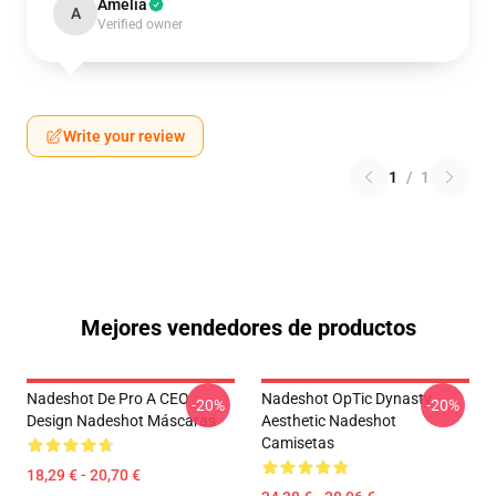
Amelia
A
Verified owner
Write your review
1
/
1
Mejores vendedores de productos
Nadeshot De Pro A CEO
Nadeshot OpTic Dynasty
-20%
-20%
Design Nadeshot Máscaras
Aesthetic Nadeshot
Camisetas
18,29 € - 20,70 €