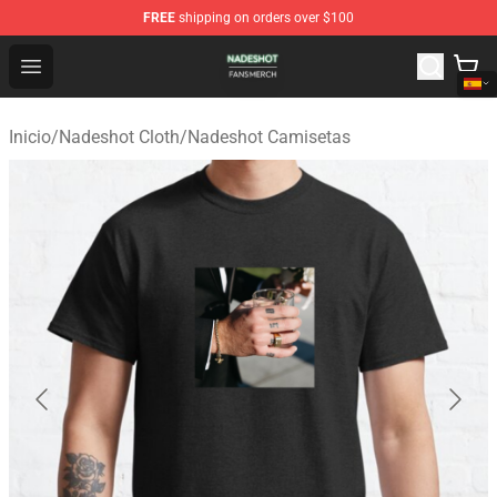
FREE
shipping on orders over $100
Nadeshot Shop - Official Nadeshot Merchandise Store
Open menu
Inicio
/
Nadeshot Cloth
/
Nadeshot Camisetas