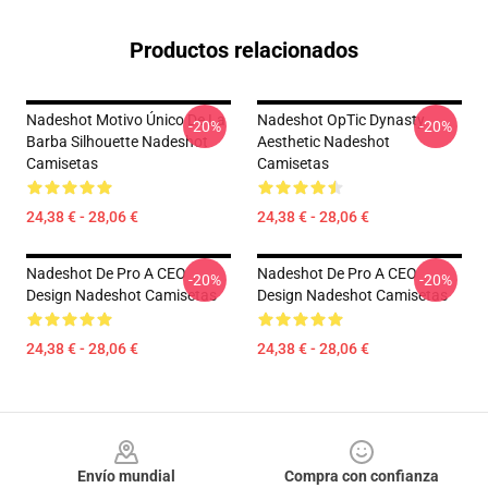
Productos relacionados
Nadeshot Motivo Único De La
Nadeshot OpTic Dynasty
-20%
-20%
Barba Silhouette Nadeshot
Aesthetic Nadeshot
Camisetas
Camisetas
24,38 € - 28,06 €
24,38 € - 28,06 €
Nadeshot De Pro A CEO
Nadeshot De Pro A CEO
-20%
-20%
Design Nadeshot Camisetas
Design Nadeshot Camisetas
24,38 € - 28,06 €
24,38 € - 28,06 €
Footer
Envío mundial
Compra con confianza