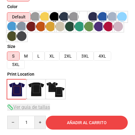
Color
Default
Size
S
M
L
XL
2XL
3XL
4XL
5XL
Print Location
Ver guía de tallas
Quantity
AÑADIR AL CARRITO