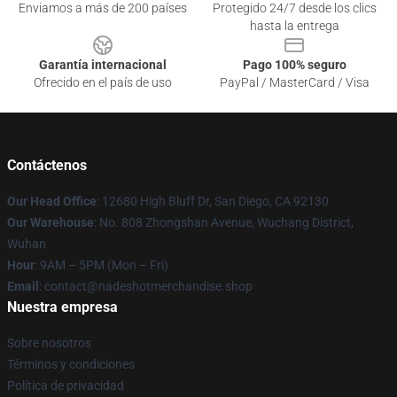
Enviamos a más de 200 países
Protegido 24/7 desde los clics
hasta la entrega
Garantía internacional
Pago 100% seguro
Ofrecido en el país de uso
PayPal / MasterCard / Visa
Contáctenos
Our Head Office
: 12680 High Bluff Dr, San Diego, CA 92130
Our Warehouse
: No. 808 Zhongshan Avenue, Wuchang District,
Wuhan
Hour
: 9AM – 5PM (Mon – Fri)
Email
: contact@nadeshotmerchandise.shop
Nuestra empresa
Sobre nosotros
Términos y condiciones
Política de privacidad