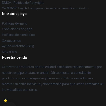
DMCA - Política de Copyright
CA SB657: Ley de transparencia en la cadena de suministro
Nuestro apoyo
Políticas de envío
Condiciones de pago
Políticas de reembolso
Contáctenos
Ayuda al cliente (FAQ)
Mayorista
Nuestra tienda
Ofrecemos productos de alta calidad diseñados específicamente por
nuestro equipo de clase mundial. Ofrecemos una variedad de
productos que son elegantes y hermosos. Esto no es sólo para
mostrar su estilo individual, sino también para que usted comparta su
individualidad con otros.