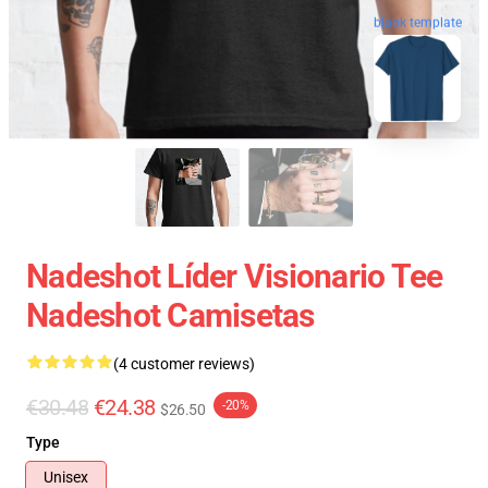
blank template
Nadeshot Líder Visionario Tee
Nadeshot Camisetas
(4 customer reviews)
€30.48
€24.38
-20%
$26.50
Type
Unisex